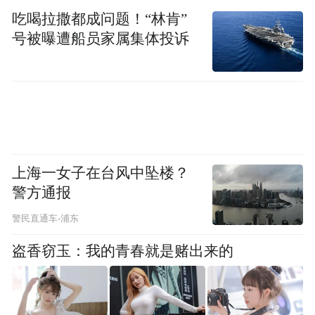
吃喝拉撒都成问题！“林肯”
假期自驾出行，可提前关注沿途天气、路况
号被曝遭船员家属集体投诉
信息，合理规划出行时间和路线；行车途
中，遵守交规，文明礼让，严禁超速行驶、
疲劳驾驶、酒后驾驶；驾乘车辆全程规范使
用安全带。
二
上海一女子在台风中坠楼？
警方通报
高速公路行车，严禁违法占用应急车道，注
警民直通车-浦东
意观察交通标志提示信息，如错过匝道（路
盗香窃玉：我的青春就是赌出来的
口），应继续行驶至下一出口后重新规划路
线，严禁违法停车、倒车、逆行、强行变
道。如遇交通事故或车辆故障，应按照“车靠