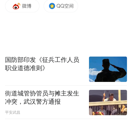
繁，营转非、非营运客车违规运输风险加
大。
二、货运车辆肇事风险。
节日期间部分货运
车辆多拉快跑，货运、施工车辆肇事风险上
升。
国防部印发《征兵工作人员
三、涉生事故风险。
节前、节后全市中小学
职业道德准则》
生返家、返乡、返校，车辆超员、超速、“黑
校车”等易发。
街道城管协管员与摊主发生
四、重点违法肇事风险。
节日期间走访聚
冲突，武汉警方通报
会、婚庆喜事较多，各大商圈餐饮酒店打折
平安武昌
促销，酒后驾驶、无证驾驶等违法行为易
发。