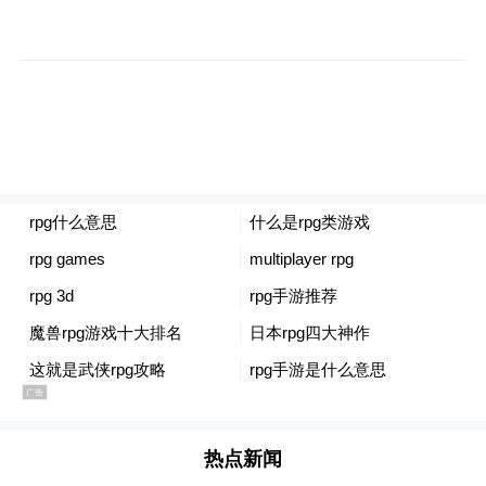
五、农村地区风险。
农村地区正处于秋收农
忙期，节日期间乡村游、采摘游、露营游群
体较多，面包车超员、货车、拖拉机违法载
人、人货混装等违法易发，事故风险上升。
六、天气变化影响。
据气象部门预测，节日
期间全市平均气温为19℃，平均降水量约为
40毫米，雨雾影响明显；阴雨与多云天气相
互交织易致道路塌方、泥石流等。
公安交管部门提醒:
热点新闻
一