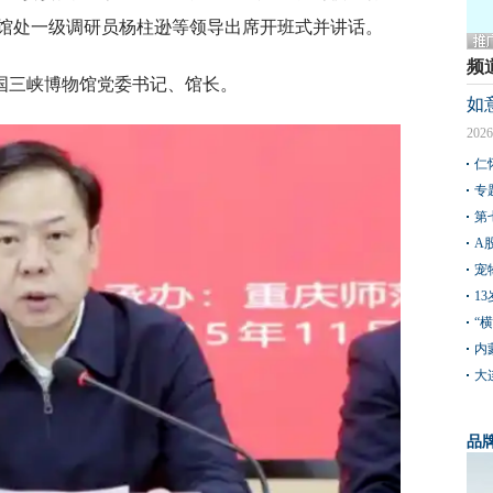
馆处一级调研员杨柱逊等领导出席开班式并讲话。
频
国三峡博物馆党委书记、馆长。
如
2026
仁
专
第
A
宠
1
“
内
大
品