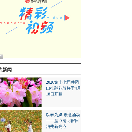
片新闻
2026第十七届井冈
山杜鹃花节将于4月
18日开幕
以春为媒 暖意涌动
——盘点清明假日
消费新亮点