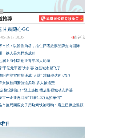
道推荐
意甘肃随心GO
0
-05-16 17:58:35
条评论
怀市长：以酱香为桥，推仁怀酒旅票品牌走向国际
题：铁人是怎样炼成的
七届上海创新创业青年50人论坛
股“千亿元军团”大扩容 这些城市起飞了
物叫声能实时翻译成“人话” 准确率达94.6%？
3岁女孩被闺蜜胁迫卖淫 多人被追责
横店快没剧组了”登上热搜 横店影视城动态辟谣
蒙古一企业再回应“月薪1.6万元招羊倌”
连市监局回应女子用烧烤铁签喂狗：店主已停业整顿
牌栏目