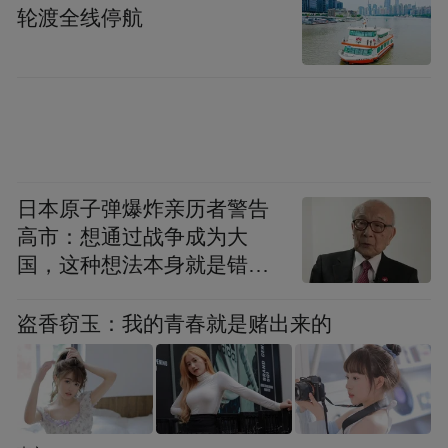
依托平台数据与线上化流程，农户从申请到
轮渡全线停航
放款时间大幅缩短，以往需数天的流程如今
快捷省心，真正实现了“信用越好，贷款越
易、成本越低”的良性循环。
双向共赢，撬动“最后一公里”
日本原子弹爆炸亲历者警告
重庆信易贷平台的赋能，让银行敢贷愿贷，
高市：想通过战争成为大
国，这种想法本身就是错误
也让农户能贷快贷。通过精准信用画像，既
的
提升融资精准度、降低风控成本，更实现“数
盗香窃玉：我的青春就是赌出来的
据多跑路、农户少跑腿”的提质增效。
在重庆云阳县凤鸣镇，农户李亮便借此受益
——其经营副食店与冻库时因缺乏抵押物陷