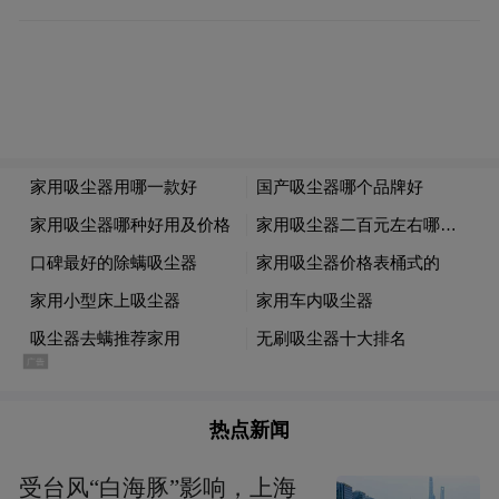
化、线上化。平台提供数据支撑和条款依
据，让信用认定有据可依、有数可查。
评定聚焦家庭资产基础（如耕地、住房）、
日常行为规范（遵守村规民约、无不良记
录）与荣誉资质情况（如“好村民”“种粮能
手”）等三大维度，量化打分后划定AAA、
AA、A等等级。
获评农户可享受两大核心权益：一是专属利
率优惠，AAA级用户年化利率最高不超过
2.8%；二是专属信用贷款，可申请纯信用“惠
热点新闻
农e贷（信用户贷）”，最高额度达200万元。
受台风“白海豚”影响，上海