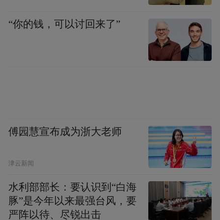
布，本平台仅提供信息存储空间服务。
Notice: The content above (including the videos,
pictures and audios if any) is uploaded and posted
“你的钱，可以讨回来了”
by the user of Dafeng Hao, which is a social media
platform and merely provides information storage
space services.”
傅园慧宣布成为浙大老师
津云新闻
水利部部长：要认识到“白海
豚”是今年以来最强台风，要
严阵以待、尽锐出击