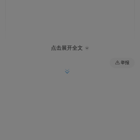
点击展开全文
重庆信易贷平台归集整合农户、种养殖大
举报
户、家庭农场、合作社、农业企业等5类、
412万户涉农主体信息超1.2亿条，逐户建立
信用档案，将土地规模、涉农补贴、农业保
险等“数据资源”转化为“信用资产”。依托这
一底座，农行重庆市分行主动跳出传统“数据
掐尖”的舒适区，专啃“服务普通农户、信贷
白户”的硬骨头，联合平台为无信贷史的农户