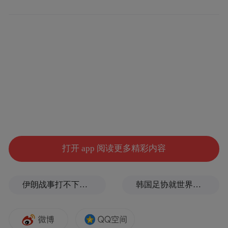
建成信用档案，创新推出“惠农e贷（信易e
贷）”产品，通过精准的信用测算模型，实现
从“无信可依”到“有数可评”的关键突破，有
效解决了无贷史农户的“首贷难”问题；此
外，还将单一的本人授信模型迭代为以家庭
为单位的综合授信模式，为主体融资提升额
度。据农行重庆市分行统计，改革后，农户
贷款通过率从不足10%跃升至26.6%，单户均
额从5000元增至6.3万元。
打开 app 阅读更多精彩内容
普惠让利，实惠直达
伊朗战事打不下去了？美军参联会主席力主“翻篇”
韩国足协就世界杯失利发布致歉信
按照国家文件要求，重庆信易贷平台依法依
规向金融机构提供信用信息查询、信用报告