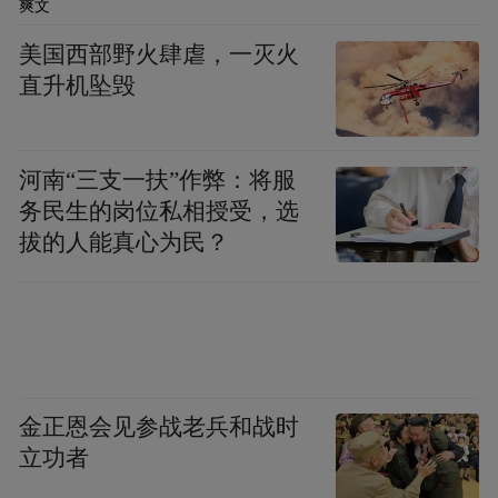
爽文
入资金周转困境，最终凭“信用户”身份在农
行获批年化利率3%的30万元纯信用贷款，全
美国西部野火肆虐，一灭火
直升机坠毁
程手机操作且利率优惠。
截至目前，农业银行重庆市分行通过“惠农e
河南“三支一扶”作弊：将服
贷（信易e贷）”与“信用户贷”两款产品，已
务民生的岗位私相授受，选
累计为206户农户进行授信，累计授信金额
拔的人能真心为民？
1667万元，授信通过达26.6%，平均授信利
率低至2.9%，首贷户占比超过40%。切实实
现“信息变信用、信用变信贷、信贷促发展”
的创新突破。
金正恩会见参战老兵和战时
“特别声明：以上作品内容(包括在内的视频、图片或音
立功者
频)为凤凰网旗下自媒体平台“大风号”用户上传并发