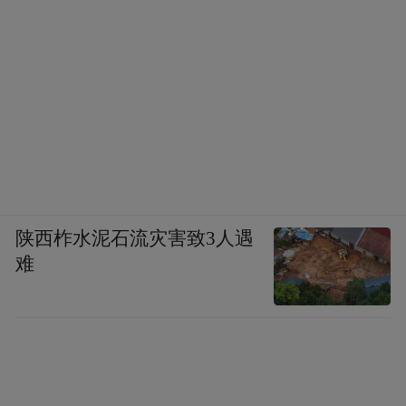
陕西柞水泥石流灾害致3人遇
难