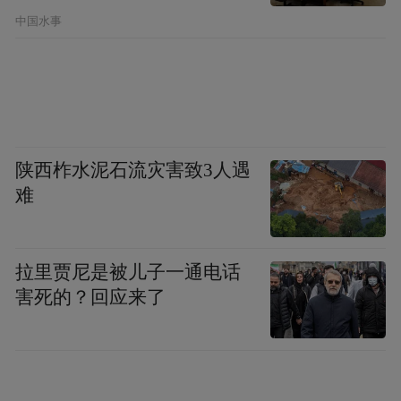
中国水事
陕西柞水泥石流灾害致3人遇
难
拉里贾尼是被儿子一通电话
害死的？回应来了