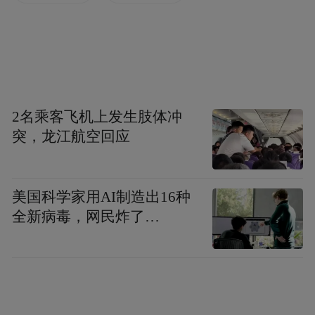
下载等公益性融资信用服务，为银行大幅降
低了线下尽调和风控管理的成本。农行重庆
市分行主动将成本节约转化为普惠红利，不
仅将产品利率从改革前的4.2%减少为
3.45%，还依托平台发放“惠农e贷优惠券”，
2名乘客飞机上发生肢体冲
农户领取后可在现有利率基础上进一步享受
突，龙江航空回应
8.8折的利率优惠。
信用评定，线上变现
美国科学家用AI制造出16种
全新病毒，网民炸了…
“信用户”评定是近年来金融机构将“数据资
源”转化为“信用资产”的重要举措。农行重庆
市分行结合以往工作经验，在重庆信易贷平
台开放“信用户”评定入口，将评定工作标准