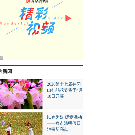
片新闻
2026第十七届井冈
山杜鹃花节将于4月
18日开幕
以春为媒 暖意涌动
——盘点清明假日
消费新亮点