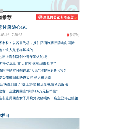
道推荐
意甘肃随心GO
0
-05-16 17:58:35
条评论
怀市长：以酱香为桥，推仁怀酒旅票品牌走向国际
题：铁人是怎样炼成的
七届上海创新创业青年50人论坛
股“千亿元军团”大扩容 这些城市起飞了
物叫声能实时翻译成“人话” 准确率达94.6%？
3岁女孩被闺蜜胁迫卖淫 多人被追责
横店快没剧组了”登上热搜 横店影视城动态辟谣
蒙古一企业再回应“月薪1.6万元招羊倌”
连市监局回应女子用烧烤铁签喂狗：店主已停业整顿
牌栏目