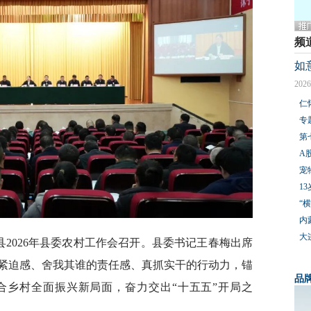
频
如
2026
仁
专
第
A
宠
1
“
内
大
县2026年县委农村工作会召开。县委书记王春梅出席
紧迫感、舍我其谁的责任感、真抓实干的行动力，锚
品
合乡村全面振兴新局面，奋力交出“十五五”开局之