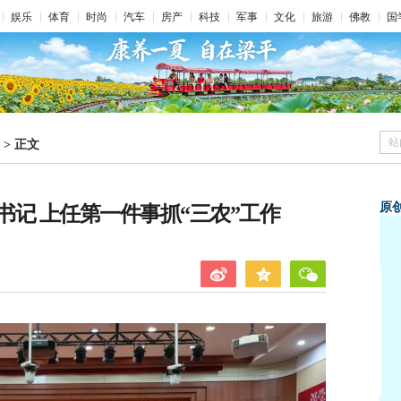
娱乐
体育
时尚
汽车
房产
科技
军事
文化
旅游
佛教
国
站
>
正文
原
记 上任第一件事抓“三农”工作