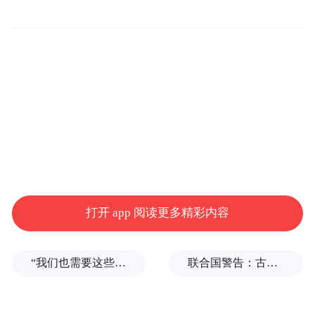
发展新路径。
“特别声明：以上作品内容(包括在内的视频、图片或音
频)为凤凰网旗下自媒体平台“大风号”用户上传并发
布，本平台仅提供信息存储空间服务。
Notice: The content above (including the videos,
pictures and audios if any) is uploaded and posted
by the user of Dafeng Hao, which is a social media
platform and merely provides information storage
space services.”
打开 app 阅读更多精彩内容
“我们也需要这些导弹啊”，特朗普公开拒绝泽连斯基！
联合国警告：古巴或变成沉默的加沙