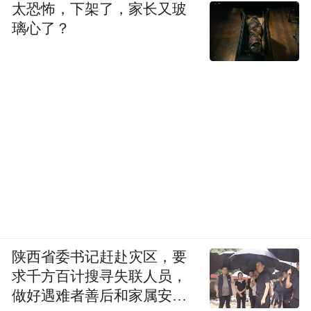
太恐怖，下架了，家长又玻
璃心了？
陕西省委书记赶赴灾区，要
求千方百计搜寻失联人员，
做好遇难者善后和家属安抚