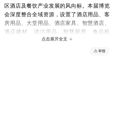
区酒店及餐饮产业发展的风向标。本届博览
会深度整合全域资源，设置了酒店用品、客
房用品、大堂用品、酒店家具、智慧酒店、
酒店建材、清洁用品、智慧厨房、食品机
点击展开全文
械、桌面用品、外卖包装、咖啡饮品、餐饮
综合等十二大专题展区。
举报
重庆作为长江上游的经济中心和国际消费中
心城市，正展现出强大的市场辐射力。HSE
2026携手行业精英齐聚山城，不仅为参展企
业打通了走进西部、深耕西部的快车道，更
通过高端论坛、技术研讨与现场演示等多元
活动，激荡思维火花，共同探寻行业高质量