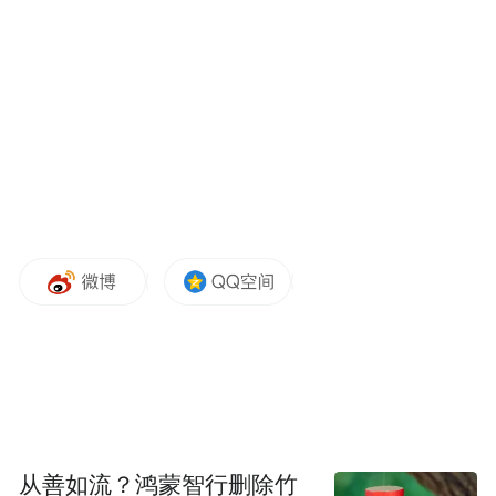
从善如流？鸿蒙智行删除竹