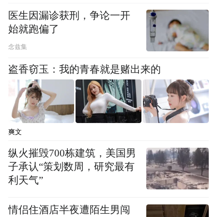
医生因漏诊获刑，争论一开
始就跑偏了
念兹集
盗香窃玉：我的青春就是赌出来的
爽文
纵火摧毁700栋建筑，美国男
子承认“策划数周，研究最有
利天气”
情侣住酒店半夜遭陌生男闯