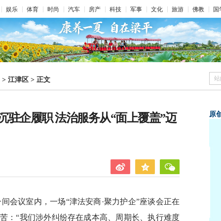
娱乐
体育
时尚
汽车
房产
科技
军事
文化
旅游
佛教
国
站
>
江津区
>
正文
原
驻企履职 法治服务从“面上覆盖”迈
一间会议室内，一场“津法安商·聚力护企”座谈会正在
苦：“我们涉外纠纷存在成本高、周期长、执行难度