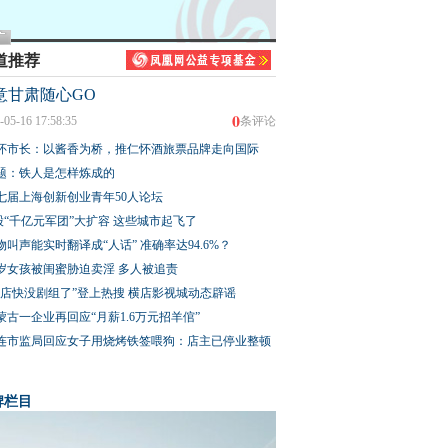
道推荐
意甘肃随心GO
0
-05-16 17:58:35
条评论
怀市长：以酱香为桥，推仁怀酒旅票品牌走向国际
题：铁人是怎样炼成的
七届上海创新创业青年50人论坛
股“千亿元军团”大扩容 这些城市起飞了
物叫声能实时翻译成“人话” 准确率达94.6%？
3岁女孩被闺蜜胁迫卖淫 多人被追责
横店快没剧组了”登上热搜 横店影视城动态辟谣
蒙古一企业再回应“月薪1.6万元招羊倌”
连市监局回应女子用烧烤铁签喂狗：店主已停业整顿
牌栏目