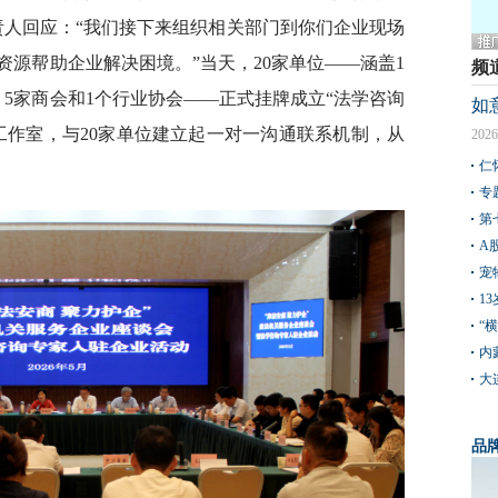
责人回应：“我们接下来组织相关部门到你们企业现场
源帮助企业解决困境。”当天，20家单位——涵盖1
频
、5家商会和1个行业协会——正式挂牌成立“法学咨询
如
工作室，与20家单位建立起一对一沟通联系机制，从
2026
仁
专
第
A
宠
1
“
内
大
品