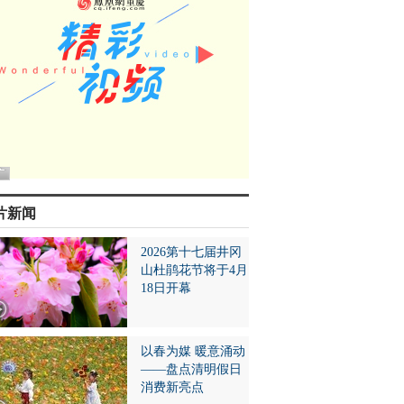
片新闻
2026第十七届井冈
山杜鹃花节将于4月
18日开幕
以春为媒 暖意涌动
——盘点清明假日
消费新亮点