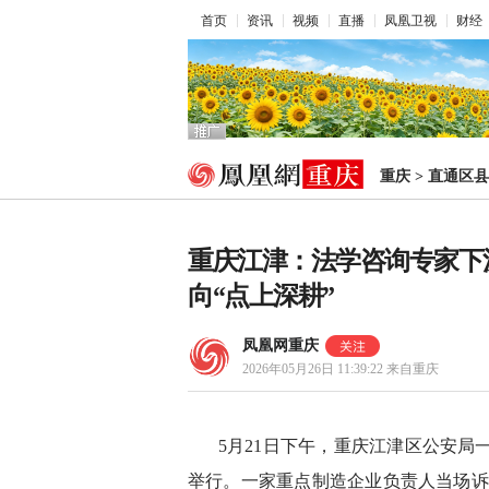
首页
资讯
视频
直播
凤凰卫视
财经
重庆
>
直通区县
重庆江津：法学咨询专家下沉
向“点上深耕”
凤凰网重庆
2026年05月26日 11:39:22
来自重庆
5月21日下午，重庆江津区公安局
举行。一家重点制造企业负责人当场诉