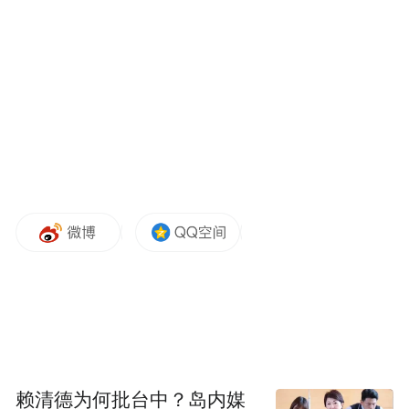
赖清德为何批台中？岛内媒