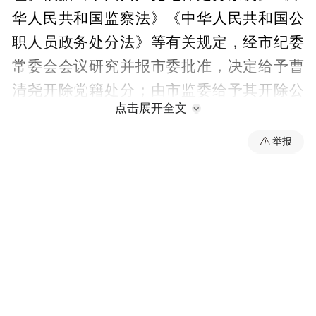
华人民共和国监察法》《中华人民共和国公
职人员政务处分法》等有关规定，经市纪委
常委会会议研究并报市委批准，决定给予曹
清尧开除党籍处分；由市监委给予其开除公
点击展开全文
职处分；终止其市第六次党代会代表资格；
收缴其违纪违法所得；将其涉嫌犯罪问题移
举报
送检察机关依法审查起诉，所涉财物一并移
送。
“特别声明：以上作品内容(包括在内的视频、图片或音
频)为凤凰网旗下自媒体平台“大风号”用户上传并发
布，本平台仅提供信息存储空间服务。
Notice: The content above (including the videos,
pictures and audios if any) is uploaded and posted
by the user of Dafeng Hao, which is a social media