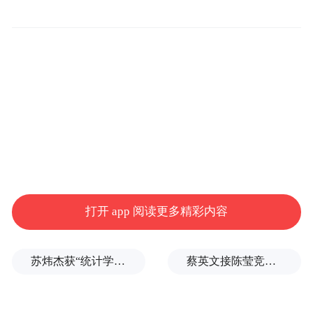
platform and merely provides information storage
space services.”
打开 app 阅读更多精彩内容
苏炜杰获“统计学界的诺贝尔奖”，又是北大数院07级
蔡英文接陈莹竞选总部主委？郭正亮爆玄机：她的谋划是陈其迈