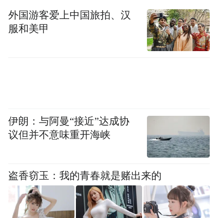
频)为凤凰网旗下自媒体平台“大风号”用户上传并发
外国游客爱上中国旅拍、汉
布，本平台仅提供信息存储空间服务。
Notice: The content above (including the videos,
服和美甲
pictures and audios if any) is uploaded and posted
by the user of Dafeng Hao, which is a social media
platform and merely provides information storage
space services.”
伊朗：与阿曼“接近”达成协
议但并不意味重开海峡
盗香窃玉：我的青春就是赌出来的