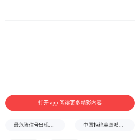
贸易，但为打造个人“数字政绩”，快速获得
短期业绩扩张、做大企业经营账面数据，主
导开展高风险贸易，导致国有企业产生重大
经营风险。余翔还存在其他严重违纪违法问
题，被开除党籍、开除公职，涉嫌犯罪问题
被移送检察机关依法审查起诉。
3 丰都县三合街道平都东路社区党委书记杨
金兰制作虚假信访调解书、搞“纸面化解”问
题
打开 app 阅读更多精彩内容
2025年11月，群众信访反映居民楼加装电梯
后影响其客厅正常采光等问题，杨金兰收到
最危险信号出现！全球能源大动脉岌岌可危
中国拒绝美鹰派副防长访华？弦外之音被热议
该信访反映后不正确履职，在未向信访人及