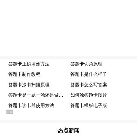
问题的勇气一体推进学查改，动真碰硬解决
政绩观偏差问题，教育引导广大党员、干部
特别是领导干部从党性上找差距、查根源、
强修养，增强树立和践行正确政绩观的思想
自觉和行动自觉。全市各级纪检监察机关要
立足职责服务保障学习教育，从严监督执纪
执法，紧盯违反正确政绩观行为强化责任追
究，着力查处政绩观问题背后的责任问题、
作风问题、腐败问题，推动各级党组织和党
员、干部牢固树立新发展理念，为人民出政
绩、以实干出政绩。
热点新闻
“特别声明：以上作品内容(包括在内的视频、图片或音