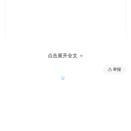
2 奉节县原国有资产经营有限责任公司党支
点击展开全文
部书记、执行董事余翔急功近利、搞“数字政
举报
绩”问题
2023年至2024年，余翔任奉节县国有资产经
营有限责任公司党支部书记、执行董事期
间，明知原始采购端、最终销售端均在国有
企业外的贸易模式是“空转”“走单”类高风险