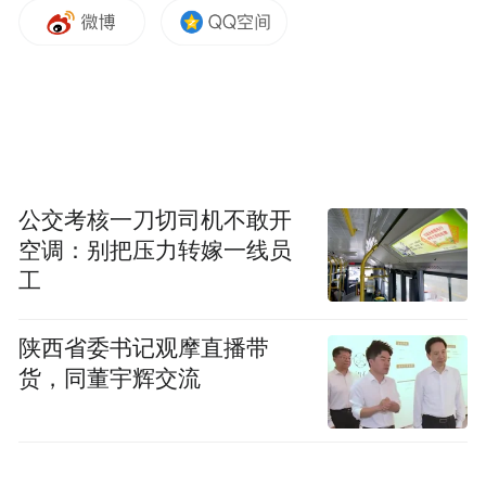
其他业主深入核实的情况下，制作虚假信访
调解书并代替信访人签字后，上传至信访信
息系统作办结处理，引发群众重复信访，造
成不良影响。杨金兰受到党内警告处分。
上述3起政绩观偏差典型问题，有的只想着
公交考核一刀切司机不敢开
“个人升迁”，对群众急难愁盼问题久拖不
空调：别把压力转嫁一线员
办；有的为捞取政绩，急功近利做大账面数
工
据；有的乱作为“假调解”，代群众签字欺上
瞒下。这些行为既背离全心全意为人民服务
陕西省委书记观摩直播带
的根本宗旨，也给经济社会高质量发展埋下
货，同董宇辉交流
隐患，必须坚决予以防范和纠治。当前，学
习教育正在有力有序开展，全市各级党组织
要以案为鉴、汲取教训，以刀刃向内、直面