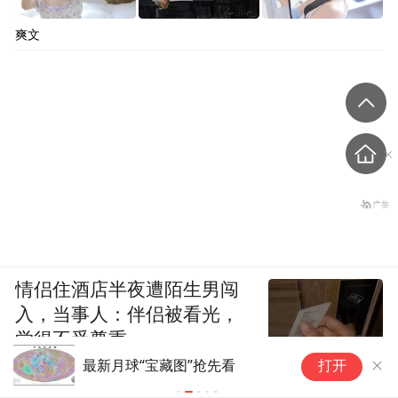
爽文
情侣住酒店半夜遭陌生男闯
入，当事人：伴侣被看光，
觉得不受尊重
1
最新月球“宝藏图”抢先看
打开
完