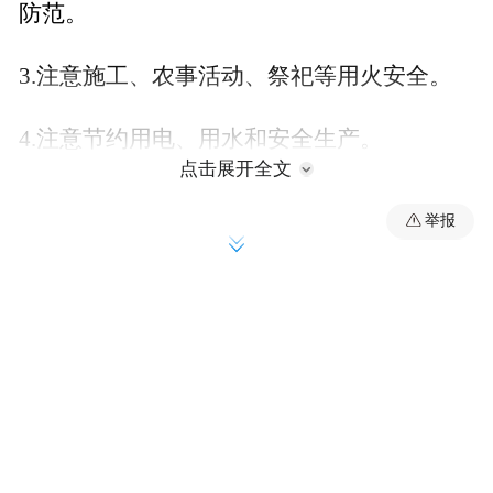
防范。
3.注意施工、农事活动、祭祀等用火安全。
4.注意节约用电、用水和安全生产。
点击展开全文
5.缩短户外活动和露天作业时间。
举报
6.相关各部门按照职责，做好高温防范应对
工作。
来源：重庆市气象台
“特别声明：以上作品内容(包括在内的视频、图片或音
频)为凤凰网旗下自媒体平台“大风号”用户上传并发
布，本平台仅提供信息存储空间服务。