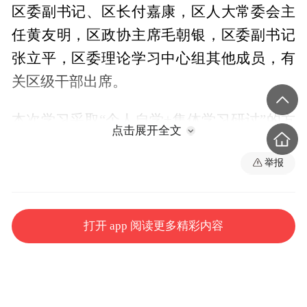
区委副书记、区长付嘉康，区人大常委会主
任黄友明，区政协主席毛朝银，区委副书记
张立平，区委理论学习中心组其他成员，有
关区级干部出席。
本次学习采取“个人自学+集体学习研讨”的方
点击展开全文
式进行。会前，大家围绕习近平总书记在庆
举报
祝中国共产党成立105周年大会上的重要讲
话，《习近平党建文选》第一卷、第二卷，
和《习近平关于树立和践行正确政绩观论述
打开 app 阅读更多精彩内容
摘编》、习近平总书记关于树立和践行正确
政绩观的重要论述、政绩观偏差典型问题和
案例，市区两级“两优一先”表彰大会精神等
内容进行自学。