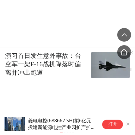
演习首日发生意外事故：台
空军一架F-16战机降落时偏
离并冲出跑道
森合高科北交所首秀：高开68%，盘中一
东
打开
度涨超91%
迭
值