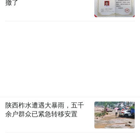
撤了
陕西柞水遭遇大暴雨，五千
余户群众已紧急转移安置