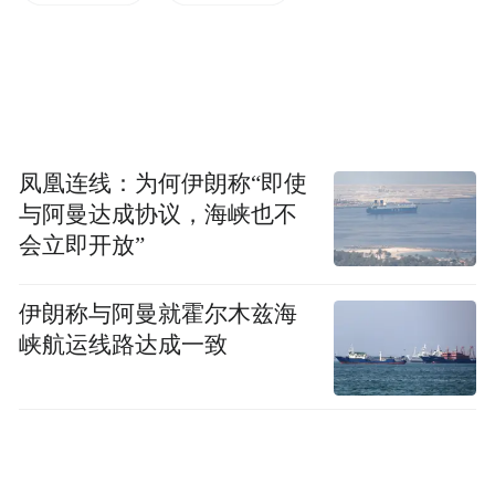
作为该基地的设计方，中机中联工程有限公
司表示，公司拥有丰富的汽摩智造产业园设
计落地经验，将针对本项目组织专家团队，
量身打造行业领先的现代化摩托车智造园
区。
凤凰连线：为何伊朗称“即使
与阿曼达成协议，海峡也不
张雪机车创始人张雪表示，中机中联有着很
会立即开放”
强的设计服务能力和技术积淀，能够保障新
基地高标准、快速度落地，为企业规模化、
伊朗称与阿曼就霍尔木兹海
高端化发展筑牢根基。
峡航运线路达成一致
来源：新重庆-重庆日报
首席记者：杨骏