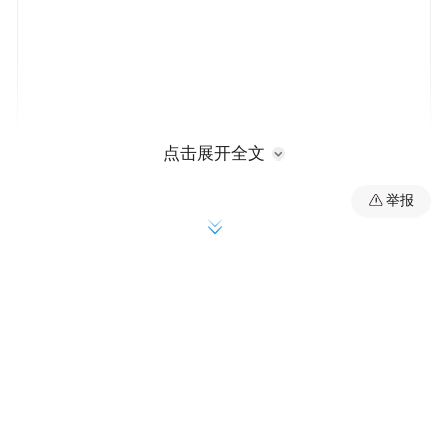
点击展开全文
举报
名气扩大、订单上涨、产量增高，都对张雪
机车后续的生产提出了新的要求。在此背景
下，张雪机车将在两江新区建设年产50万辆
摩托车研发生产基地，并将兼顾规模化量
产、智能化生产与高端品牌展示，确保生产
工艺适配未来十年产品迭代升级，也是张雪