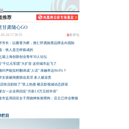
道推荐
意甘肃随心GO
0
-05-16 17:58:35
条评论
怀市长：以酱香为桥，推仁怀酒旅票品牌走向国际
题：铁人是怎样炼成的
七届上海创新创业青年50人论坛
股“千亿元军团”大扩容 这些城市起飞了
物叫声能实时翻译成“人话” 准确率达94.6%？
3岁女孩被闺蜜胁迫卖淫 多人被追责
横店快没剧组了”登上热搜 横店影视城动态辟谣
蒙古一企业再回应“月薪1.6万元招羊倌”
连市监局回应女子用烧烤铁签喂狗：店主已停业整顿
牌栏目