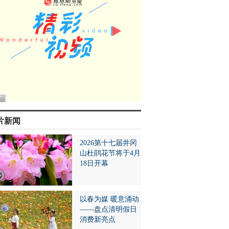
片新闻
2026第十七届井冈
山杜鹃花节将于4月
18日开幕
以春为媒 暖意涌动
——盘点清明假日
消费新亮点