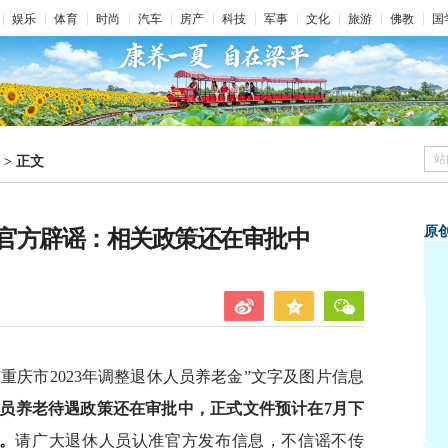
娱乐
体育
时尚
汽车
房产
科技
军事
文化
旅游
佛教
国
站
>
正文
原
官方辟谣：相关政策还在审批中
重庆市2023年调整退休人员养老金”文字及图片信息
休人员养老待遇政策还在审批中，正式文件预计在7月下
。
请广大退休人员认准官方发布信息，不信谣不传