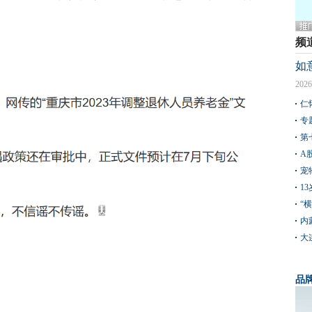
频
如
2026
仁
专
第
A
宠
1
“
内
大
品