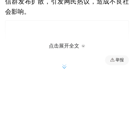
信群发布扩散，引发网民热议，造成不良社
会影响。
点击展开全文
举报
目前，杨某因涉嫌虚构事实扰乱公共秩序，
公安机关依法给予其行政处罚。