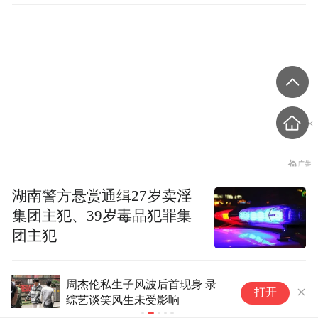
湖南警方悬赏通缉27岁卖淫
集团主犯、39岁毒品犯罪集
团主犯
周杰伦私生子风波后首现身 录
外卖员送餐
打开
综艺谈笑风生未受影响
方：3人借
政拘留，违