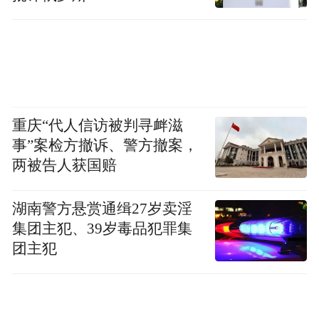
重庆“代人信访被判寻衅滋
事”案检方撤诉、警方撤案，
两被告人获国赔
湖南警方悬赏通缉27岁卖淫
集团主犯、39岁毒品犯罪集
团主犯