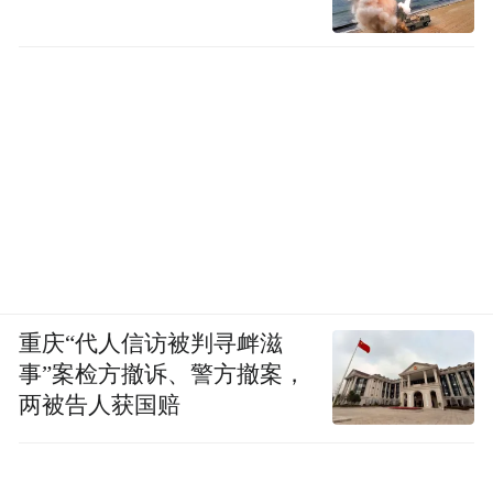
重庆“代人信访被判寻衅滋
事”案检方撤诉、警方撤案，
两被告人获国赔