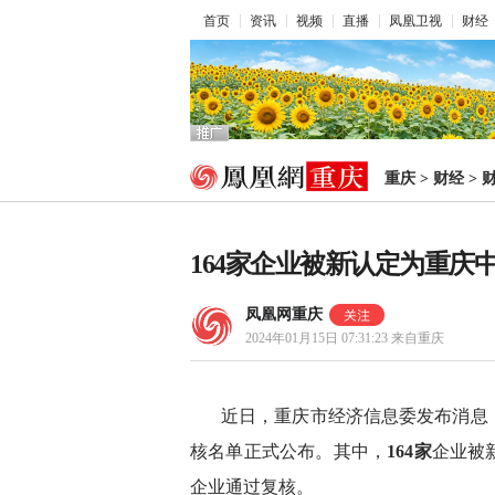
首页
资讯
视频
直播
凤凰卫视
财经
重庆
>
财经
>
164家企业被新认定为重庆
凤凰网重庆
2024年01月15日 07:31:23
来自重庆
近日，重庆市经济信息委发布消息，
核名单正式公布。其中，
164家
企业被
企业通过复核。