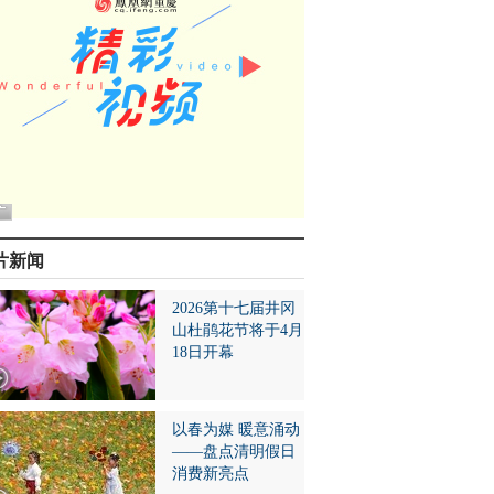
片新闻
2026第十七届井冈
山杜鹃花节将于4月
18日开幕
以春为媒 暖意涌动
——盘点清明假日
消费新亮点