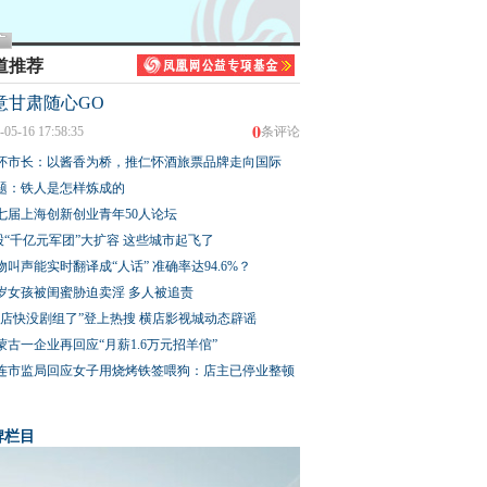
道推荐
意甘肃随心GO
0
-05-16 17:58:35
条评论
怀市长：以酱香为桥，推仁怀酒旅票品牌走向国际
题：铁人是怎样炼成的
七届上海创新创业青年50人论坛
股“千亿元军团”大扩容 这些城市起飞了
物叫声能实时翻译成“人话” 准确率达94.6%？
3岁女孩被闺蜜胁迫卖淫 多人被追责
横店快没剧组了”登上热搜 横店影视城动态辟谣
蒙古一企业再回应“月薪1.6万元招羊倌”
连市监局回应女子用烧烤铁签喂狗：店主已停业整顿
牌栏目