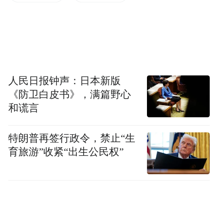
来源：重庆辟谣
“特别声明：以上作品内容(包括在内的视频、图片或音
频)为凤凰网旗下自媒体平台“大风号”用户上传并发
布，本平台仅提供信息存储空间服务。
Notice: The content above (including the videos,
人民日报钟声：日本新版
pictures and audios if any) is uploaded and posted
by the user of Dafeng Hao, which is a social media
《防卫白皮书》，满篇野心
platform and merely provides information storage
和谎言
space services.”
特朗普再签行政令，禁止“生
育旅游”收紧“出生公民权”