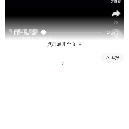
点击展开全文
谣言
举报
1月13日，某网络平台上一则视频信息引发关
注。该信息的画面显示为一处车站，车站上
方有“庙宇镇南站”的站名。视频信息称，“巫
山县庙宇镇于2025年动工修建庙宇高铁站”
“过年回家的可以座（坐）高铁了”。