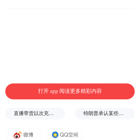
真相
经巫山县交通局核实，该县庙宇镇暂无修建
打开 app 阅读更多精彩内容
高铁站的规划，视频画面中呈现的“庙宇镇南
当事人用PS技术修改而成，
该视频信息
站”为
直播带货以次充好、拒不发货，算诈骗吗？
特朗普承认某些弹药供应紧张
为谣言信息。
口
当地派出所已对当事人进行
头训诫
，目前该视频已删除。