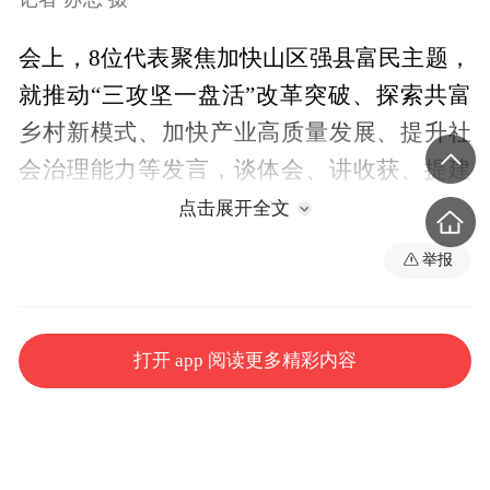
会上，8位代表聚焦加快山区强县富民主题，
就推动“三攻坚一盘活”改革突破、探索共富
乡村新模式、加快产业高质量发展、提升社
会治理能力等发言，谈体会、讲收获、提建
议。袁家军认真听取发言，不时插话，同代
点击展开全文
表交流互动。他说，今年的政府工作报告，
举报
全面贯彻党的二十大精神和党中央决策部
署，落实市委具体工作安排，总结现代化新
重庆建设起步之年的好思路好做法，对新的
打开 app 阅读更多精彩内容
一年工作作出科学安排，提出了“跳一跳、够
得着”的目标，是一个凝聚人心、提振精神的
好报告，我完全赞同。