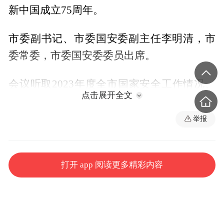
新中国成立75周年。
市委副书记、市委国安委副主任李明清，市
委常委，市委国安委委员出席。
会议听取2023年度全市国家安全工作情况、
点击展开全文
2024年重庆市国家安全宣传月活动情况汇
报，审议市委国安委2024年度工作要点等，
举报
西南政法大学、市委金融工委有关负责人作
了发言。
打开 app 阅读更多精彩内容
会议指出，过去一年，市委国安委深入学习
贯彻习近平总书记重要讲话精神，全面落实
总体国家安全观，系统重塑工作体系机制，