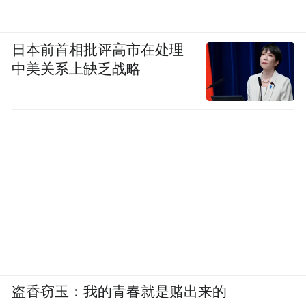
以及开放优势突出、开放产业高质量发展的
开放型经济前沿阵地，助力重庆打造“西部领
日本前首相批评高市在处理
先、全国进位和重庆辨识度”的标志性改革成
中美关系上缺乏战略
果，引领带动西部地区高水平对外开放。
记者手记：
江津奏响内陆开放新乐章
承关怀而奋起，铭嘱托而前行。在全面深化
改革的时代浪潮中，江津犹如一颗璀璨的明
珠，闪耀着开放的光芒。党的二十届三中全
会精神更如同一盏明灯，指引着江津在开放
盗香窃玉：我的青春就是赌出来的
之路上坚定前行。