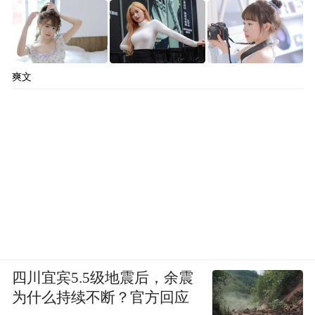
扬改革之“帆”、奋开放之“桨”，江津全力提
升枢纽服务能级、强化通道辐射效应、提升
爽文
通道要素集聚效能，奋力提升内陆开放能
级。这不仅是江津的发展目标，更是时代赋
予的使命。
数据是最好的见证。西部陆海新通道江津班
列累计开行3259列，江津综保区2023年进出
口实现141.9亿元，珞璜港2023年总吞吐量累
计达717.4万吨……共同绘就了一份令人瞩目
的“高分报表”。这背后，是江津人不懈的努
四川宜宾5.5级地震后，余震
力与奋斗，是对开放的执着追求。
为什么持续不断？官方回应