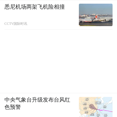
今年前8月，重庆枢纽港产业园（江津片区）
悉尼机场两架飞机险相撞
17个区级重点建设项目累计完成投资33.7亿
元，当年投资完成率达72.49%，超序时进度
CCTV国际时讯
5.82个百分点。其中，7个市级重大建设项目
累计完成投资22.9亿元，占年度计划投资23.8
亿元的96.24%，超序时进度29.57个百分点。
以重点项目——江津中联金先进材料智慧产
业园为例，该项目建成达产后预计可实现年
产值20亿元。
“项目签约以来，从行政手续办理到优惠政策
中央气象台升级发布台风红
落实，政府、园区和各有关部门给予大力支
色预警
持，提供全程‘弯腰服务’，为企业纾困解