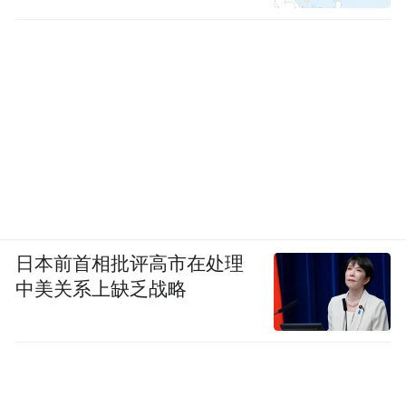
难。”该项目相关负责人表示，在江津投资兴
业，优质的营商环境让企业对未来发展充满
信心。
不只是中联金先进材料智慧产业园项目加快
推进，江津还举全区之力推动枢纽港产业园
先行区建设步伐。
“目前，我们已启动枢纽港产业园先行区城市
日本前首相批评高市在处理
设计工作。”江津区相关负责人介绍，重庆枢
中美关系上缺乏战略
纽港产业园先行区着力构建先进成套装备产
业、先进材料产业、现代物流及供应链服务
业三大产业集群体系，其中江津片区规划面
积17.4平方公里，着力构建“5+1”产业发展体