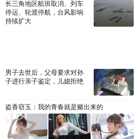
长三角地区航班取消、列车
停运、轮渡停航，台风影响
西部陆海新通道中老泰马跨境铁路班列在小南垭
持续扩大
铁路物流中心发车
小南垭铁路物流中心作为西部陆海新通道的
重要枢纽，近年来，已先后开通西部陆海新
通道铁海联运班列、中欧班列、中老班列、
男子去世后，父母要求对孙
中老泰国际联运班列等10多条铁路物流通
子进行亲子鉴定，儿媳拒绝
道，物流辐射范围覆盖全球124个国家和地区
的523个港口，初步形成“联通欧洲、连接东
盗香窃玉：我的青春就是赌出来的
盟、辐射成渝”的国际多式联运服务网络。
再看长江黄金水道，江津也在努力深挖其潜
力。