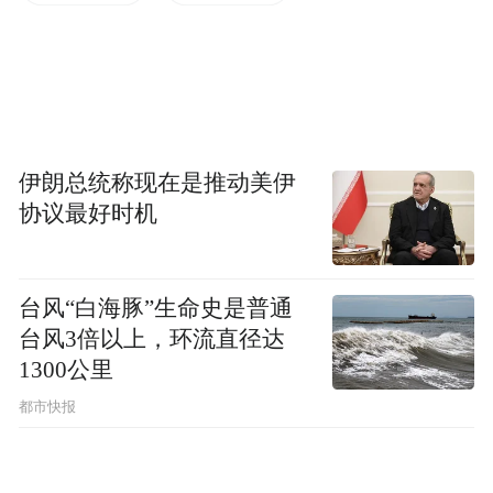
筑优通道强支撑 开放能级显著提升
物流通道是对外开放的基础支撑。江津深知
物流通道对提升开放能级的重要意义，近年
来，正加快以西部陆海新通道为牵引的开放
伊朗总统称现在是推动美伊
协议最好时机
通道建设，立足水公铁多式联运、综合保税
区开放平台便利，不断完善枢纽通道基础设
施，做强通道品牌，拓展通道路线。
台风“白海豚”生命史是普通
台风3倍以上，环流直径达
“这是我们新安装的智能门吊，上面被起吊的
1300公里
集装箱里装着即将运往东南亚地区的化工品
都市快报
和汽摩零配件。”日前，记者走进小南垭铁路
物流中心，其相关负责人指着集装箱自动化