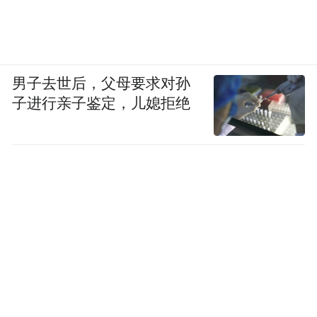
元，全部投产（运）后预计可实现年进出口
贸易额6.47亿美元。接下来，将接续推进网
内标准厂房建设，大力发展保税加工、保税
男子去世后，父母要求对孙
物流、保税服务、跨境电商等外向型经济业
子进行亲子鉴定，儿媳拒绝
态，培育壮大智能装备、医疗器械、消费电
子、现代物流等产业，更好助力江津高水平
开放高质量发展。
项目建设加速度 开放生态持续优化
开放，意味着与世界相连、与国际接轨。江
津要以高水平开放实现高质量发展，必然要
持续优化开放生态。