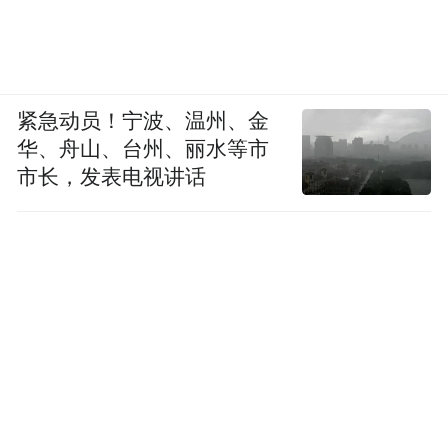
布，本平台仅提供信息存储空间服务。
Notice: The content above (including the videos,
pictures and audios if any) is uploaded and posted
by the user of Dafeng Hao, which is a social media
platform and merely provides information storage
紧急动员！宁波、温州、金
space services.”
华、舟山、台州、丽水等市
市长，发表电视讲话