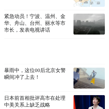
珞璜港
紧急动员！宁波、温州、金
“日前，由中远海组织的箱源进入珞璜港海关
华、舟山、台州、丽水等市
监管作业场所报关，这些进出口货物可在港
市长，发表电视讲话
口‘一站式’办理报关、查验等手续。”珞璜港
相关负责人表示，珞璜港的不断迭代升级，
将进一步发挥水公铁多式联运对物流、产业
的带动作用，助力江津高效对接“一带一
暴雨中，这位00后北京女警
路”、西部陆海新通道等国际陆海口岸资源，
瞬间冲了上去！
为重庆打造内陆开放综合枢纽提供有力支
撑。
日本前首相批评高市在处理
跨山越海，联结世界。目前，江津通过拓展
中美关系上缺乏战略