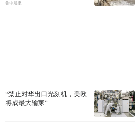
鲁中晨报
平台是开放的“源头活水”，能拓展开放的深
度与广度。作为海关特殊监管区的江津综保
区，肩负着发挥开放平台功能、建设开放合
作高地的重任。
走进江津综保区，一家致力于LED研发、设
计、制造、销售为一体的远程监控和远程下
单的智慧工厂，正在进行设备安装更新。
“禁止对华出口光刻机，美欧
“安装完成后将显著提高订单的完成效率，为
将成最大输家”
公司进一步拓展国际市场奠定基础。”重庆金
睿诚科技有限公司相关负责人表示。该公司
2019年入驻江津综保区，90%的产品主要出