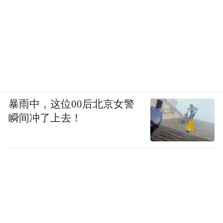
口到韩国、日本、新加坡等国家和地区，实
现了健康发展。
“依托大通道和大平台可集聚大产业、引进大
企业，同时这些好的产业基础也可以为西部
陆海新通道的国际经贸、产业合作提供一块
热土、沃土。”江津综保区相关负责人表示，
暴雨中，这位00后北京女警
瞬间冲了上去！
近年来，随着通道枢纽的不断完善，江津成
为越来越多企业投资兴业的“宝地”，开放的
“大门”也越开越大。
目前，江津综保区已建成标准厂房16.9万平
方米，入驻外贸企业27家。今年前8个月，共
签约网内项目11个，实现协议引资额3.42亿