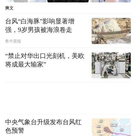
爽文
走进珞璜港，千吨级大船依次排开。作为长
台风“白海豚”影响显著增
江黄金水道的重要节点、全市五大区域性重
强，9岁男孩被海浪卷走
点港口之一，珞璜港通过能力达2000万吨，
鲁中晨报
集装箱作业能力达60万标箱。
“禁止对华出口光刻机，美欧
将成最大输家”
中央气象台升级发布台风红
色预警