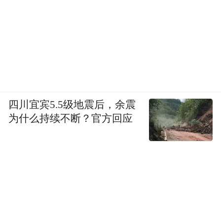
江津“一带一路”商品展销中心
四川宜宾5.5级地震后，余震
产业发展优布局 开放动力不断增强
为什么持续不断？官方回应
通道带物流、物流带经贸、经贸带产业，江
津通过不断完善枢纽平台功能，加强通道建
设，加速产业布局。
在重庆枢纽港产业园（江津片区），今年前8
月，园区规上工业产值实现397.3亿元，其