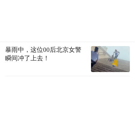
已完成，首开区内标准厂房、人才公寓、工
业互联网中心等建筑设计方案也全部完成。
大江潮涌逐浪高，扬帆起航正当时。接下
来，江津将聚焦全力建强西部陆海新通道重
暴雨中，这位00后北京女警
庆主枢纽，着力构建大通道大枢纽大物流大
瞬间冲了上去！
产业联动发展格局，提速高质量建设重庆枢
纽港产业园，加快构建以现代物流为基础、
加工制造业为核心、国际贸易服务为支撑的
枢纽经济体系；精心做好通道带物流、物流
带经贸、经贸带产业、产业集聚要素文章，
加快建成有效衔接长江经济带、中欧班列和
成渝地区双城经济圈的经济、高效、便捷、
绿色、安全的西部陆海新通道重庆主枢纽，