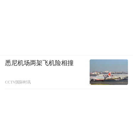
好江津综保区平台，推进开放经济建设，引
进标志性项目，为江津发展注入强大动力；
优化开放环境，增强吸引力，改革创新工作
举措，降低物流及综合成本，让企业进得
来、留得下、发展好，营造良好营商环境。
江津，正以开放的姿态拥抱世界，奏响联通
悉尼机场两架飞机险相撞
山海、牵手世界的新乐章。在这条充满挑战
与机遇的开放之路上，江津必将书写更加辉
CCTV国际时讯
煌的篇章。
江津融媒体中心 记者 刘星欣 通讯员 龙小凤
“特别声明：以上作品内容(包括在内的视频、图片或音
频)为凤凰网旗下自媒体平台“大风号”用户上传并发