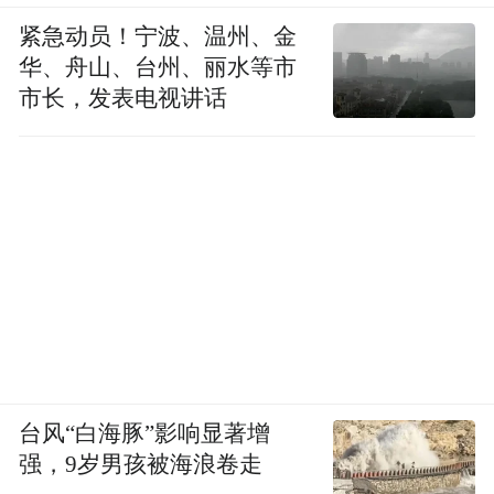
金田铜业生产车间
紧急动员！宁波、温州、金
华、舟山、台州、丽水等市
产业发展环境好不好，企业最有发言权。以
市长，发表电视讲话
重庆金田铜业有限公司为例，作为江津区首
家实现当年投产、当年升规、当年产值超50
亿元的企业，今年前8月，实现产值49.53亿
元，同比增长7.97%。
“除了通过不断加强技术革新和创新来推动公
司发展外，还得益于江津区依托通道建设，
加速先进材料产业布局，让企业享受到产业
集聚带来的发展机遇。”该公司相关负责人表
台风“白海豚”影响显著增
示，产业链条的不断完善，让公司对未来的
强，9岁男孩被海浪卷走
发展信心十足。