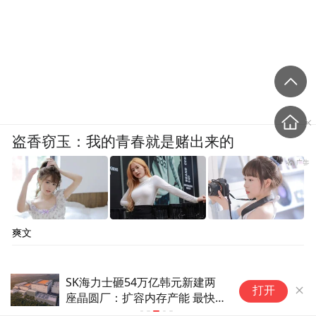
盗香窃玉：我的青春就是赌出来的
爽文
SK海力士砸54万亿韩元新建两
中
打开
座晶圆厂：扩容内存产能 最快
2028年投产