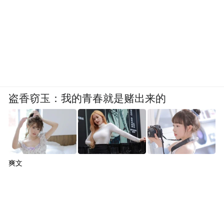
系，即冶金装备、通机农机装备、船舶装
备、光伏、铜材料五大先进制造业集群及现
代物流及供应链服务产业集群。
项目建设步伐加快只是江津提速建设重庆枢
纽港产业园、优化开放生态的一个缩影。今
盗香窃玉：我的青春就是赌出来的
年来，江津树牢“项目为王”理念，进一步优
化营商环境，强化全方位服务保障，聚焦手
续办理、资源配置、要素供给等关键环节，
推动项目建设提速提效，高质量建设重庆枢
爽文
纽港产业园。目前，13.5平方公里的重庆先
进机电和物流产业园控规方案已编制完成，
先进机电装备产业园支坪片区城市设计方案