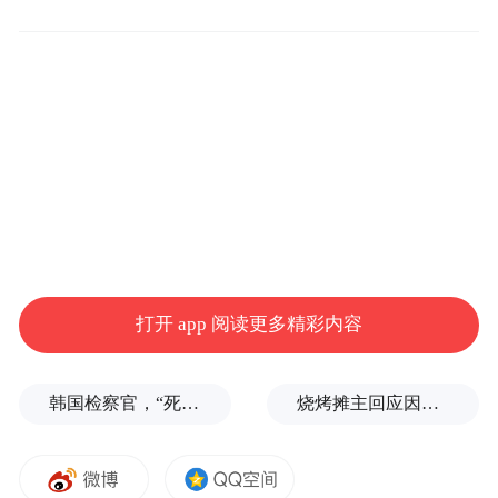
如今，江津正全力建强西部陆海新通道重庆
主枢纽，提速高质量建设重庆枢纽港产业
园，在探索高水平开放高质量发展的大道上
蹄疾步稳。
打开 app 阅读更多精彩内容
韩国检察官，“死”于2026
烧烤摊主回应因撞脸张雪峰走红
江津综保区