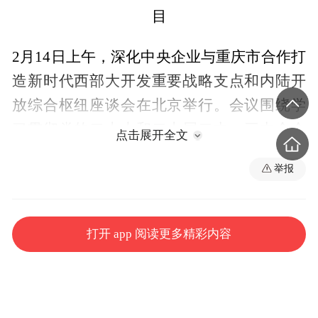
目
2月14日上午，深化中央企业与重庆市合作打
造新时代西部大开发重要战略支点和内陆开
放综合枢纽座谈会在北京举行。会议围绕学
习贯彻党的二十大和二十届二中、三中全会
点击展开全文
精神，深化落实习近平总书记视察重庆重要
举报
讲话重要指示精神，聚焦做实“两大定位”、
发挥“三个作用”，推动中央企业与重庆开展
更高水平、更宽领域、更深层次合作，打造
打开 app 阅读更多精彩内容
引领性、标志性合作成果，携手推动习近平
总书记殷殷嘱托落实落地、见行见效，共同
为全国大局多作贡献。