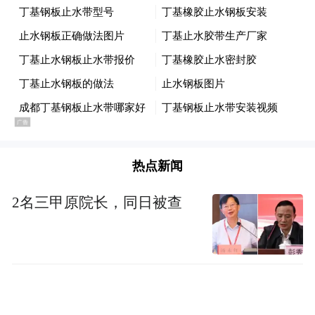
奉节县在柳池小流域治理中，通过实施坡改
梯800余亩，配套解决灌溉用水、地力提升、
运输不便等难题，增强经营大户信心，引导
其自主投入资金700万余元种植脐橙4.5万余
株，推动脐橙产业和旅游业融合发展。
热点新闻
永川区在推进长江上游水土保持生态科技示
范园建设中，通过打造高品质水土保持生态
2名三甲原院长，同日被查
科技展示区，吸引广大市民和中小学生参
观、研学，并借此吸引社会资本，计划投入2
亿多元在园中建设全国最大的水土保持科技
馆。