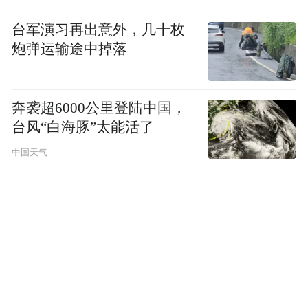
工作方案，按照“核算—确权—评估—公示—
台军演习再出意外，几十枚
竞价”五阶段流程，最终被南川区巨昌农业开
炮弹运输途中掉落
发有限公司以60万元取得。南川区同步建立
了资金监管体系，设置5年评估期，确保60万
奔袭超6000公里登陆中国，
元交易款精准用于水土流失治理等范畴。
台风“白海豚”太能活了
秀山首单交易选取了兴隆坳小流域范围内
中国天气
3000亩生态茶园3年经营权为交易对象。因为
当地主产的“秀山茶叶”获国家地理标志产品
认定，提升了生态产品的核心竞争力，在本
次交易中不仅实现溢价，从初次评估的380万
元上升到最终交易的420万元。
又如，城口县选取排山小流域为试点，系统