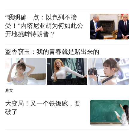
生态产品价值合理高效“变现”
“我明确一点：以色列不接
历年来的水土流失综合治理不仅促进了水源
受！”内塔尼亚胡为何如此公
涵养，减少了土壤流失，还让区域水土保持
开地挑衅特朗普？
生态功能得到显著提升。在实施过程中，我
盗香窃玉：我的青春就是赌出来的
市还充分发挥资金综合效益，同步推进治理
单元内基础设施、特色产业、人居环境、生
态旅游一体化发展。
这样一个“闭环”，不仅让生态功能得到修
爽文
复，更让生态产品价值得以体现，为水土保
大变局！又一个铁饭碗，要
持生态产品价值转化交易提供了基础和可
破了
能。