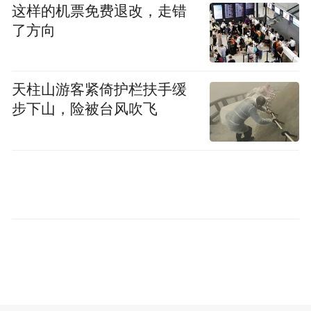
这样的机票免费退改，走错
了方向
近年来，全市每年投入近3亿元，以小流域为
单元统筹山水林田湖草路村居系统治理、高
标准治理，通过效益示范、模式推广、产业
天柱山游客紧倚护栏扶手缓
联动等途径，吸引撬动社会资本参与水土流
步下山，险被台风吹飞
失治理，形成“治理一条、改善一方、带动一
片”的辐射效应。
比如，潼南区在2022年国家水土保持重点工
程中，就充分发挥项目“乘法效应”，通过“治
理+土地+产业+分红+技能+就业”联动，实现
基础设施和生态环境提档升级，撬动社会资
本2200万元，盘活闲置土地，培育花椒、柠
檬产业3000余亩。