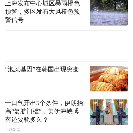
上海发布中心城区暴雨橙色
简而言之，这类交易的实质就是生态产品和
预警，多区发布大风橙色预
生态价值的“变现”过程。
警信号
比如，北碚区选择的交易对象胜天湖小流域
位于金刀峡镇，拥有胜天湖、偏岩古镇、金
刀峡景区等优质资源。近年来，北碚区在胜
天湖小流域实施水土流失综合治理，累计投
“泡菜基因”在韩国出现突变
入4110万元，使该流域水土保持率大幅提
升，生态环境明显改善，每年吸引近100万人
游玩，具备蕴含优质水土保持功能的生态产
品属性。
一口气开出5个条件，伊朗抬
高“复航门槛”，美伊海峡博
“由于此前我市从未开展过此类交易，价值核
弈还要耗多久？
算、交易流程、要点细则都亟待厘清。”郭宏
上观新闻