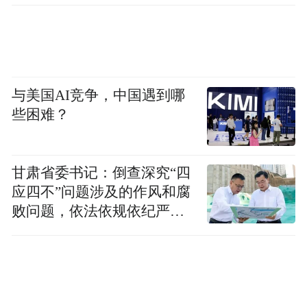
忠介绍。
去年底至今年初，市水利局组织区县赴开展
全国首单水土保持生态产品价值转化交易地
与美国AI竞争，中国遇到哪
浙江安吉，以及其他开展过同类交易的地区
些困难？
学习先进经验，在水利部相关司局、中国水
利水电科学研究院等单位的指导帮助下，于
今年3月确定首批6条小流域水土保持生态产
甘肃省委书记：倒查深究“四
应四不”问题涉及的作风和腐
品价值转化交易对象，并找准第三方评估机
败问题，依法依规依纪严肃
构、专业交易平台、政策性金融机构，依法
查处腐败案件，加大通报曝
依规开展价值转化交易试点。
光力度
比如，南川区金花小流域200亩土地范围内生
态产品的5年经营权，通过量身定制价值转化