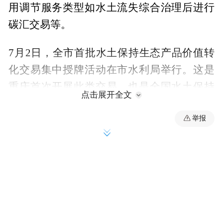
用调节服务类型如水土流失综合治理后进行
碳汇交易等。
7月2日，全市首批水土保持生态产品价值转
化交易集中授牌活动在市水利局举行。这是
重庆首次开展此类交易，也是全国水土保持
点击展开全文
生态产品交易中单批次数量最多、类型最
举报
全、金额最大的交易。
当天集中授牌涉及北碚区胜天湖、綦江区山
溪三美、南川区金花、武隆区杨柳塘、城口
县排山、秀山县兴隆坳等6条小流域水土保持
生态产品价值转化交易，交易金额2.34亿
元，撬动绿色金融信贷支持6.1亿元。