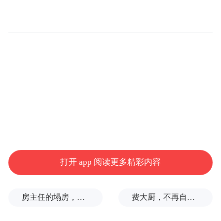
“这标志着我市在探索建立水土保持投入循环
机制方面迈出了坚实一步。”7月2日，市水利
局水土保持处处长郭宏忠在接受记者采访时
这样介绍道。
目前，重庆正以深化水利投融资体制机制改
革为契机，完善水土保持工程政策体系，探
索水土保持生态产品价值转化路径，创新水
土保持绿色金融信贷模式，推动水土流失治
打开 app 阅读更多精彩内容
理由单一渠道的政府投资向各类市场主体共
同参与转变，逐步建立水土保持“治理—转化
房主任的塌房，一场“人设露馅”
费大厨，不再自称大王
—再投入”的良性循环机制。