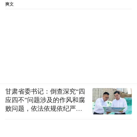
60%用于水土保持治理、40%用于支持村集
爽文
体经济，融资贷款用于水土保持和乡村振兴
产业项目，充分发挥水土保持项目的生态、
经济和社会效益，使交易各方共同受益。
北碚区胜天湖小流域水土保持生态产品3年经
营权交易，不仅创下了全市首例小流域水土
保持生态产品经营权市场化交易纪录，还将
带动胜天湖村研学、露营、民宿等新业态发
甘肃省委书记：倒查深究“四
展，预计可新增就业岗位50个，助推村集体
应四不”问题涉及的作风和腐
经济每年增收约30万元。
败问题，依法依规依纪严肃
查处腐败案件，加大通报曝
值得一提的是，作为中西部地区最大一单同
光力度
类交易，綦江区山溪三美小流域不仅交易金