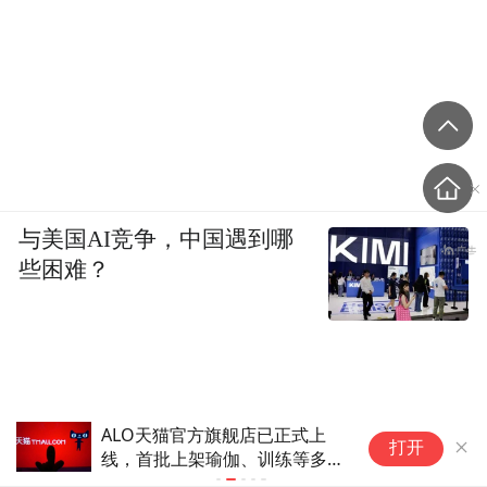
与美国AI竞争，中国遇到哪
些困难？
DDR5涨价彻底没救了！巨头
小
打开
54.3万亿天价建厂也救不了
聘