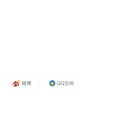
高标准治理吸引社会资本目光
重庆地处长江上游和三峡库区腹心地带，地
形起伏大、降雨充沛、土壤抗蚀性差，水土
流失易发多发，现有水土流失面积2.33万平
方公里，占全市土地面积的28.3%，既高于全
国总体水平，也远高于长江流域平均水平，
是长江流域及长江经济带水土流失最严重的
省份之一。
“长期以来，我市水土流失治理主要依靠单一
财政投入，治理任务重、成果巩固难，难以
满足新时代水土保持高质量发展要求。”郭宏
忠透露。