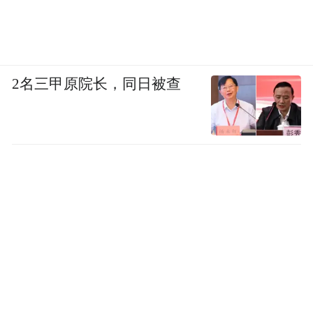
领，以重点突破带动整体推进，认真总结经
验，将交易模式推广至更多领域，通过强化
生态产品培育、完善政策支持体系、创新社
2名三甲原院长，同日被查
会资本参与模式等对策措施，有效盘活水资
产，做好水文章。”郭宏忠说。
数读·重庆水土保持投入循环机制>>>
重庆现有水土流失面积2.33万平方公里，占
全市土地面积的28.3%
水土流失治理仅依靠财政投入，难以满足高
质量发展要求