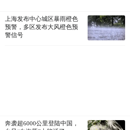
开展水土保持生态产品的价值核算、资产确
上海发布中心城区暴雨橙色
权、公开交易、融资担保等工作。县政府将
预警，多区发布大风橙色预
财政资金投入水土保持治理所产生的生态产
警信号
品价值增量，划拨给县属国有平台公司，实
现生态资源转化为可量化、可交易、可抵押
的资产，在重庆土交所平台以221.28万元成
功交易排山小流域文化服务5年经营权。
郭宏忠表示，6条小流域水土保持生态产品价
值转化交易，是我市首次完成水土保持生态
产品价值转化交易，是全国水土保持生态产
品交易中单批次数量最多、类型最全、金额
奔袭超6000公里登陆中国，
最大的交易，也是我市推动生态价值转化为