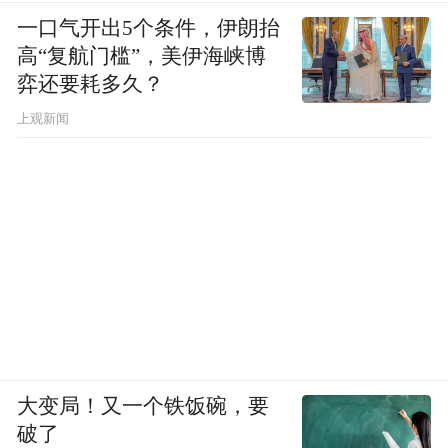
近年来，全市每年投入近3亿元
一口气开出5个条件，伊朗抬
高“复航门槛”，美伊海峡博
通过效益示范、产业联动等途径，吸引、撬
弈还要耗多久？
动社会资本参与形成“治理一条、改善一方、
上观新闻
带动一片”的辐射效应
今年三月
确定首批6条小流域水土保持生态产品价值转
化交易对象
交易金额2.34亿元 撬动绿色金融信贷支持6.1
亿元
大变局！又一个铁饭碗，要
来源：重庆日报
破了