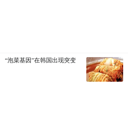
额达到1.38亿元，还突破传统融资模式单一
依赖企业资金流水或土地房屋等抵押品的“固
有思维”，撬动了2.1亿元的绿色金融信贷资
金。
根据规划，这1.38亿元转让资金已经形成分
配机制：50%用于山溪三美小流域水土流失
“泡菜基因”在韩国出现突变
治理等水土保持生态功能提升，30%用于所
涉村基础设施建设和完善，20%用于所涉村
集体产业发展和村集体经济发展壮大；贷款
的2.1亿元也将用于全区生态清洁小流域的提
质增效和乡村振兴。
“接下来，重庆市将以体制机制改革创新为引