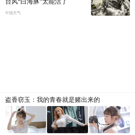
台风“白海豚”太能活了
经济价值的成功实践，将有力促进水土保持
中国天气
生态建设可持续发展。
将促进水土保持和生态建设可持续发展
记者了解到，全市首批水土保持生态产品价
值转化交易的收益和融资信贷，都将用于辖
区小流域水土保持生态修复和生态旅游发
展，使区域水土保持功能和生态产品价值实
现可持续发展，推进农村基础设施改善和农
盗香窃玉：我的青春就是赌出来的
村集体经济发展壮大，形成水土保持“治理—
转化—再投入”的良性循环机制。
比如，城口县排山小流域明确交易收益的