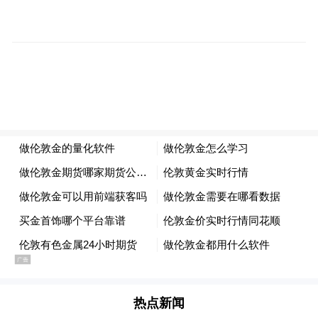
platform and merely provides information storage
space services.”
热点新闻