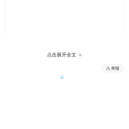
点击展开全文
万容强调，要加力指标攻坚，由区生态环境
举报
局牵头落实支流高锰酸盐指数管控方案，压
实镇街责任，对水质不达标且不降反升的情
况，由区纪委监委介入追责，确保一级支流
指数稳定达标。要深化源头治理，重点推进
管网整治“清零行动”、农业污染“精准管控”
与国控断面“严防死守”，切实筑牢污染防控