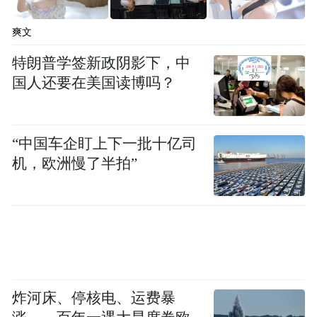
爽文
特朗普学签新政阴影下，中
国人还要在美国读博吗？
“中国车企盯上下一批十亿司
机，欧洲慢了半拍”
炸河床、停核电、运费暴