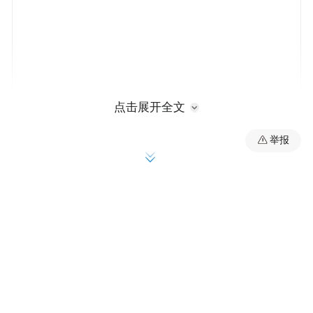
点击展开全文
举报
许宏球简历
许宏球，男，汉族，1974年1月生，籍贯浙江
上虞。1993年6月加入中国共产党，1998年5
月参加工作，硕士研究生，管理学硕士、公
共管理硕士，中共党员。