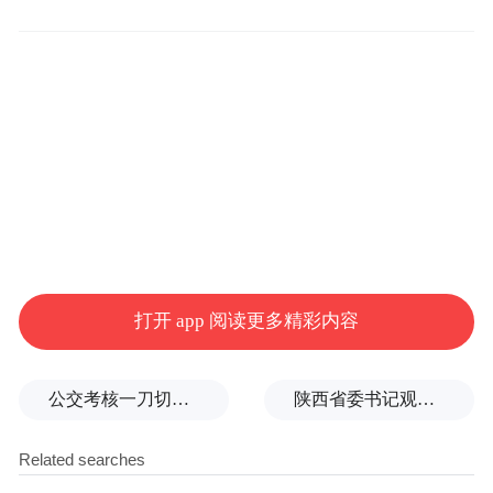
曾任杭州市经济委员会企业处（企业监督
处）副处长、办公室副主任、对外经济处
（产业损害调查处）副处长。2006年11月起
任杭州市经济委员会对外经济处（产业损害
调查处）处长、主任助理、党委委员。现任
浙江杭州未来科技城（海创园）管委会副主
任（副区长级）（试用期一年）。
2012年3月，任杭州市余杭区人民政府副区
打开 app 阅读更多精彩内容
长。
2015年4月，任中共杭州市经济和信息化委员
公交考核一刀切司机不敢开空调：别把压力转嫁一线员工
陕西省委书记观摩直播带货，同董宇辉交流
会委员会委员。