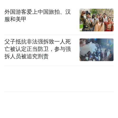
“特别声明：以上作品内容(包括在内的视频、图片或音
频)为凤凰网旗下自媒体平台“大风号”用户上传并发
外国游客爱上中国旅拍、汉
布，本平台仅提供信息存储空间服务。
服和美甲
Notice: The content above (including the videos,
pictures and audios if any) is uploaded and posted
by the user of Dafeng Hao, which is a social media
platform and merely provides information storage
父子抵抗非法强拆致一人死
space services.”
亡被认定正当防卫，参与强
拆人员被追究刑责