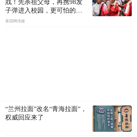
戕！先杀祖父母，再携98发
子弹进入校园，更可怕的细
节公布了
泰国网传媒
“兰州拉面”改名“青海拉面”，
权威回应来了