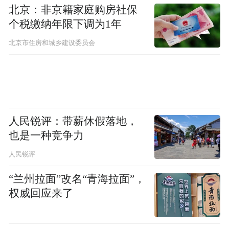
树牢安全发展理念，统筹发展和安全，坚决
北京：非京籍家庭购房社保
遏制各类安全事故发生，以安全底色护航高
个税缴纳年限下调为1年
质量发展。
北京市住房和城乡建设委员会
来源：巴南发布
记者：宋文励、胡超、方霞
人民锐评：带薪休假落地，
“特别声明：以上作品内容(包括在内的视频、图片或音
也是一种竞争力
频)为凤凰网旗下自媒体平台“大风号”用户上传并发
布，本平台仅提供信息存储空间服务。
人民锐评
Notice: The content above (including the videos,
pictures and audios if any) is uploaded and posted
“兰州拉面”改名“青海拉面”，
by the user of Dafeng Hao, which is a social media
权威回应来了
platform and merely provides information storage
space services.”