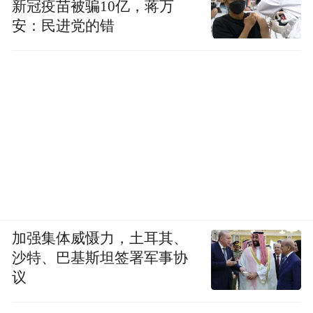
新冠疫苗被骗10亿，蒋万
安：民进党的错
加强集体威慑力，土耳其、
沙特、巴基斯坦签署军事协
议