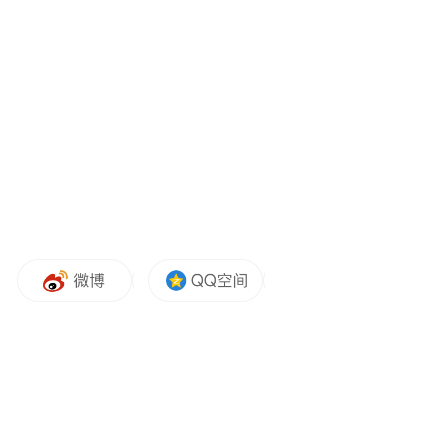
地域特色、文化内涵的旅游项目，推动文物
保护利用和经济社会发展深度融合。要牢固
树立绿水青山就是金山银山的理念，持续抓
好林长制工作，筑牢森林防火安全屏障，以
高品质生态环境支撑高质量发展。