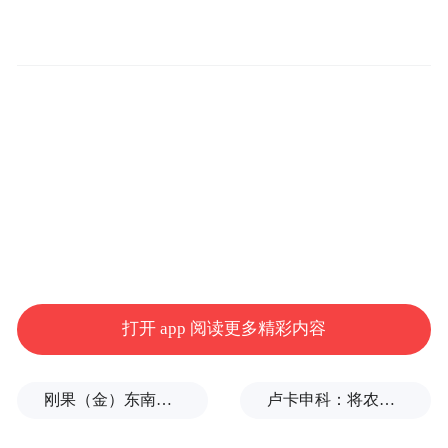
陶世祥一行调研石滩镇“三县碑”保护情况，督导林
长制工作
在石滩镇，陶世祥调研了“三县碑”保护情
况，并督导林长制工作。他表示，党的二十
届四中全会通过的《中共中央关于制定国民
经济和社会发展第十五个五年规划的建议》
指出，“推进文旅深度融合，大力发展文化旅
打开 app 阅读更多精彩内容
游业，以文化赋能经济社会发展”，为新时代
文旅产业高质量发展指明了前进方向。要深
刚果（金）东南部中资企业钴产品铀含量超标？官方回应
卢卡申科：将农忙季节不好好干活的人都发配边疆充军！
度挖掘巴南历史文化，将文物保护与乡村振
兴、镇域经济发展紧密结合，培育一批具有