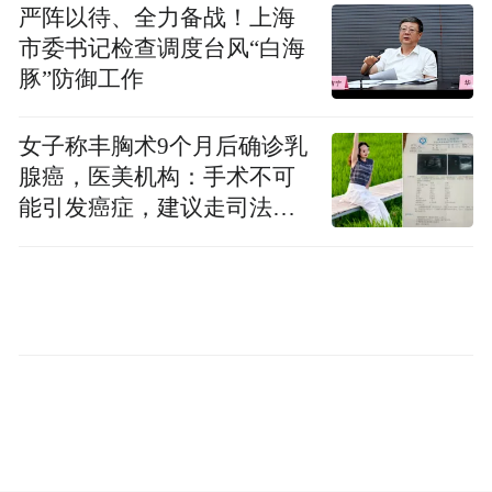
严阵以待、全力备战！上海
市委书记检查调度台风“白海
豚”防御工作
陶世祥一行调研石滩镇党建工作情况
女子称丰胸术9个月后确诊乳
腺癌，医美机构：手术不可
在调研石滩镇党建工作时，陶世祥强调，要
能引发癌症，建议走司法途
把学习贯彻党的二十届四中全会精神和全面
径
落实市委六届八次全会部署作为一项重大政
治任务，始终坚持和加强党的全面领导，建
强基层战斗堡垒，提升组织力、凝聚力、战
斗力，让基层党组织真正实现“说话有人听、
干事有人跟”，把全会精神转化为惠民实效，
让群众在高质量发展中感受到实实在在的获
得感、幸福感、安全感。