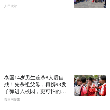
人民锐评
泰国14岁男生连杀8人后自
戕！先杀祖父母，再携98发
子弹进入校园，更可怕的细
节公布了
泰国网传媒