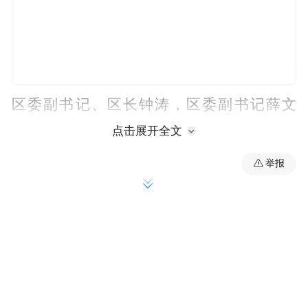
区委副书记、区长钟涛，区委副书记薛文
宬，区领导周密、胡文军、杨熳、冉仁均、
点击展开全文
刘功峰、李萍参加调研。
举报