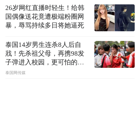
26岁网红直播时轻生！给韩
国偶像送花竟遭极端粉圈网
暴，辱骂持续多日将她逼死
泰国14岁男生连杀8人后自
戕！先杀祖父母，再携98发
子弹进入校园，更可怕的细
节公布了
泰国网传媒