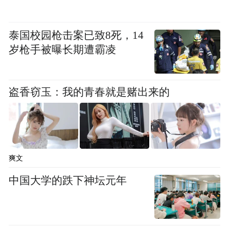
宿和鱼洞街道尚善园有机农业有限公司，调
研企业经营情况，并听取农村集体经营性建
泰国校园枪击案已致8死，14
设用地入市情况汇报。他指出，要深刻领悟
岁枪手被曝长期遭霸凌
全会重大意义，充分凝聚乘势而上奋力开创
现代化新重庆建设新局面的思想共识。“十五
盗香窃玉：我的青春就是赌出来的
五”时期要立足区域资源禀赋，科学规划文旅
项目，打造差异化、高品质文旅产品，提升
文旅产业竞争力。要营造一流营商环境，强
化服务意识、精进服务能力，当好企业“服务
爽文
员”，把企业“诉求清单”转化为“服务清单”，
中国大学的跌下神坛元年
全力为企业排忧解难，让企业投资放心、发
展安心、生活舒心。要迭代升级基础设施，
完善周边环境，严格落实安全生产责任制，