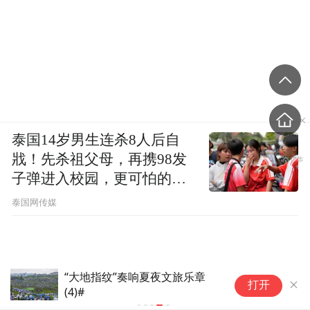
泰国14岁男生连杀8人后自
戕！先杀祖父母，再携98发
子弹进入校园，更可怕的细
节公布了
泰国网传媒
“大地指纹”奏响夏夜文旅乐章
打开
(4)#