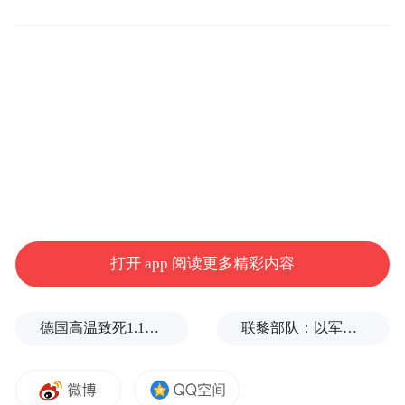
源局党组成员，重庆市林业局党组书记、局
长、一级巡视员。
“特别声明：以上作品内容(包括在内的视频、图片或音
频)为凤凰网旗下自媒体平台“大风号”用户上传并发
布，本平台仅提供信息存储空间服务。
Notice: The content above (including the videos,
pictures and audios if any) is uploaded and posted
by the user of Dafeng Hao, which is a social media
platform and merely provides information storage
space services.”
打开 app 阅读更多精彩内容
德国高温致死1.19万人，为2016年来最高纪录
联黎部队：以军单日向黎发射113枚炮弹