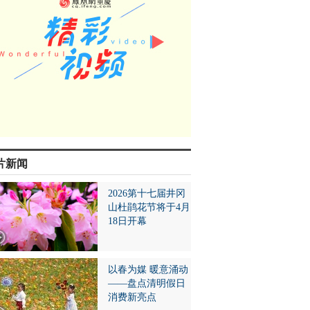
片新闻
2026第十七届井冈
山杜鹃花节将于4月
18日开幕
以春为媒 暖意涌动
——盘点清明假日
消费新亮点