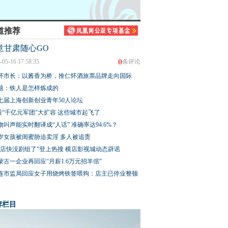
道推荐
意甘肃随心GO
0
-05-16 17:58:35
条评论
怀市长：以酱香为桥，推仁怀酒旅票品牌走向国际
题：铁人是怎样炼成的
七届上海创新创业青年50人论坛
股“千亿元军团”大扩容 这些城市起飞了
物叫声能实时翻译成“人话” 准确率达94.6%？
3岁女孩被闺蜜胁迫卖淫 多人被追责
横店快没剧组了”登上热搜 横店影视城动态辟谣
蒙古一企业再回应“月薪1.6万元招羊倌”
连市监局回应女子用烧烤铁签喂狗：店主已停业整顿
牌栏目