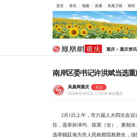
首页
资讯
视频
直播
凤凰卫视
财经
重庆
>
重庆资讯
南岸区委书记许洪斌当选重
凤凰网重庆
2026年02月01日 12:02:06
来自重庆
2月1日上午，市六届人大四次会
任，选举孙泽均、陈英（女）、黄朝永
选举顾廷海为市人民检察院检察长，须