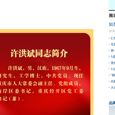
频
如
2026
仁
专
第
A
宠
1
“
内
大
品