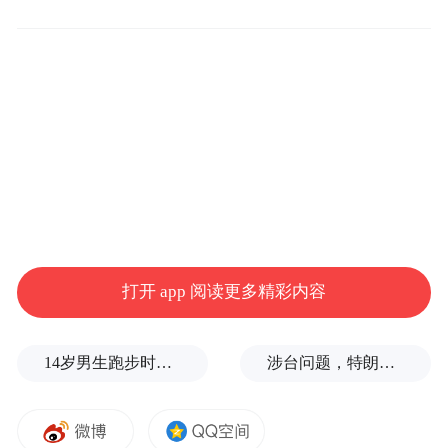
大航跃迁创始人、董事长陈曙光致辞。文胜/摄
启动仪式上，大航跃迁创始人、董事长陈曙
光表示，公司将在重庆市沙坪坝区持续加大
打开 app 阅读更多精彩内容
核心技术研发投入，加速技术成果落地转
化，稳步推进火箭发动机批量化生产；依托
重庆产业配套优势，完善企业西南生产布
14岁男生跑步时心脏骤停，后被鉴定为“器质性痴呆”，家属质疑校方失责
涉台问题，特朗普的教训还没吃够
局，助力区域商业航天产业生态建设。