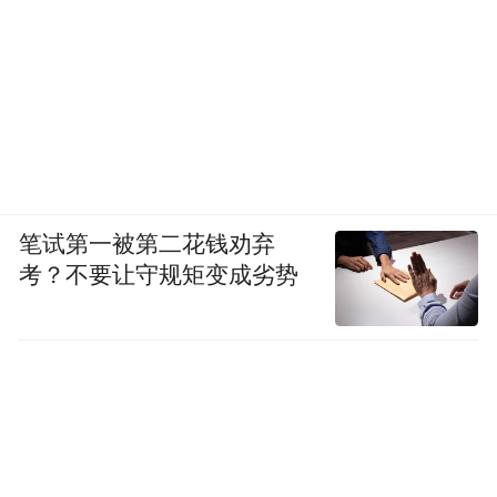
立足重庆“33618”现代制造业集群体系和雄厚
制造业基础，依托沙坪坝丰富科创产业资源
优势，大航跃迁将持续深化校企合作、供应
链合作，不断完善技术体系、提升量产能
力。各方协同发力，持续健全西部商业航天
产业链，助力区域高端装备产业升级，推动
商业航天产业高质量发展。
笔试第一被第二花钱劝弃
考？不要让守规矩变成劣势
来 源：沙坪坝区融媒体中心
记 者：喻 庆
“特别声明：以上作品内容(包括在内的视频、图片或音
频)为凤凰网旗下自媒体平台“大风号”用户上传并发
布，本平台仅提供信息存储空间服务。