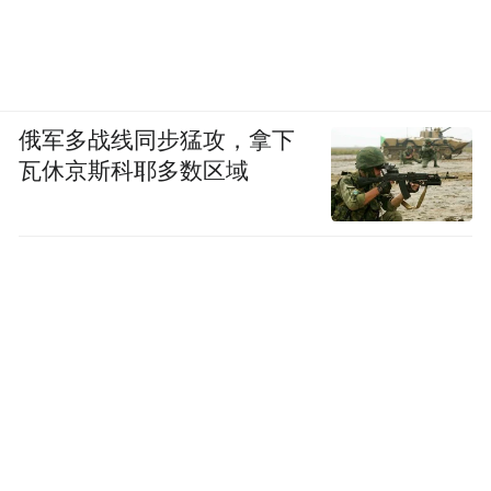
Notice: The content above (including the videos,
pictures and audios if any) is uploaded and posted
by the user of Dafeng Hao, which is a social media
platform and merely provides information storage
space services.”
俄军多战线同步猛攻，拿下
瓦休京斯科耶多数区域