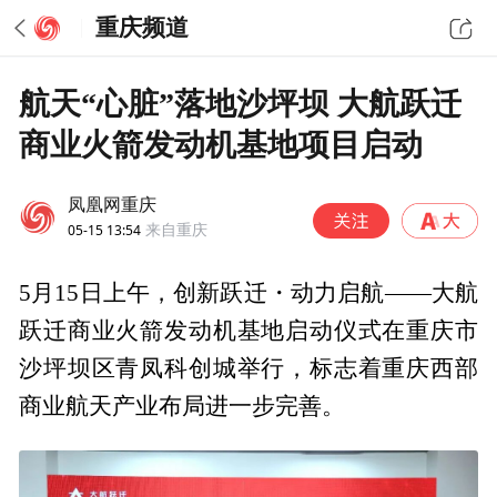
重庆频道
航天“心脏”落地沙坪坝 大航跃迁
商业火箭发动机基地项目启动
凤凰网重庆
05-15 13:54
来自重庆
5月15日上午，创新跃迁・动力启航——大航
跃迁商业火箭发动机基地启动仪式在重庆市
沙坪坝区青凤科创城举行，标志着重庆西部
商业航天产业布局进一步完善。