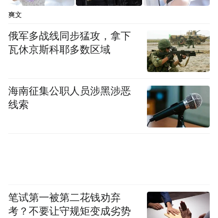
爽文
俄军多战线同步猛攻，拿下
瓦休京斯科耶多数区域
海南征集公职人员涉黑涉恶
线索
供应链项目签约。文胜/摄
启动仪式现场上还举行签约仪式，聚焦产业
链协同合作与区域产业集聚发展，推动产业
链、创新链、供应链、价值链深度耦合，涵
养热带雨林式产业生态。
笔试第一被第二花钱劝弃
考？不要让守规矩变成劣势