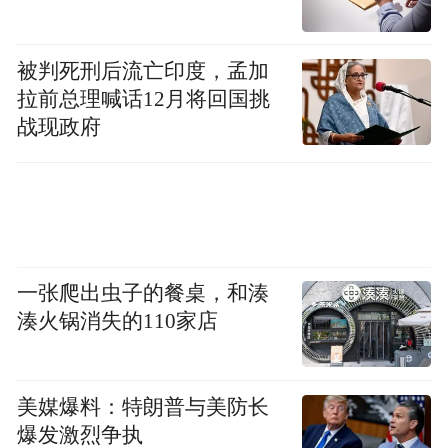
大航跃迁分别与成都新杉宇航、北京欣特涂
层、潍坊云深机械、北京航星传动、安徽智
宇科技、重庆两航金属材料共6家优质企业签
被判死刑后流亡印度，孟加
拉前总理喊话12月将回国挑
署战略合作协议。
战现政府
从供应链配套到产学研协同，从高校创新支
撑到产业资本赋能，本次签约覆盖商业火箭
发动机研发生产全关键环节。未来，各方将
围绕材料研发、精密制造、技术攻关等领域
一张爬出虫子的餐桌，和湊
深化合作，共同突破商业航天动力技术瓶
湊火锅消失的110家店
颈，推动产业链上下游协同高质量发展。
在全场嘉宾的共同见证下，大航跃迁商业火
美媒爆料：特朗普与美防长
箭发动机基地正式启动。仪式结束后，大航
爆发激烈争执