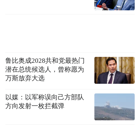
跃迁创始人、董事长陈曙光陪同与会嘉宾参
观了商业火箭发动机研发基地厂区，介绍了
基地的建设规划与生产能力，各方围绕后续
协同发展、技术攻关等话题进行了深入交
流。
鲁比奥成2028共和党最热门
据悉，大航跃迁商业火箭发动机基地落地重
潜在总统候选人，曾称愿为
庆沙坪坝区，是区域产业优势、企业技术优
万斯放弃大选
势与国家产业政策同向叠加的成果。未来，
企业将坚持自主研发路线，持续优化发动机
以媒：以军称误向己方部队
研制流程，稳步推进擎宇-11等型号发动机试
方向发射一枚拦截弹
制与量产，建设专业化、智能化的火箭发动
机生产基地。