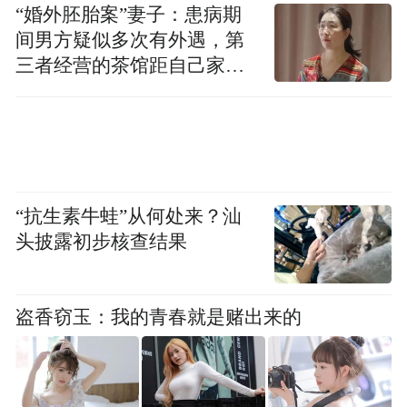
“婚外胚胎案”妻子：患病期
间男方疑似多次有外遇，第
供应商代表、成都新杉宇航科技有限公司总经理
三者经营的茶馆距自己家步
王俊致辞。文胜/摄
行仅15分钟
供应商代表、成都新杉宇航科技有限公司总
经理王俊致辞表示，新杉宇航将与大航跃迁
深化产业链协同，夯实技术配套能力，保障
“抗生素牛蛙”从何处来？汕
火箭发动机生产交付，共建自主可控的航天
头披露初步核查结果
供应链体系，助力商业航天产业高质量发
展。
盗香窃玉：我的青春就是赌出来的