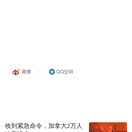
贺秀山，男，汉族，1982年5月生，河北滦州
人，大学、工学学士，2004年7月参加工作，
2002年6月加入中国共产党。
曾任重庆市渝北区统计局局长，酉阳县委常
委、组织部部长。
2021年12月，任重庆市酉阳自治县委副书
记。
2023年5月，任共青团重庆市第六届委员会副
书记。
收到紧急命令，加拿大2万人