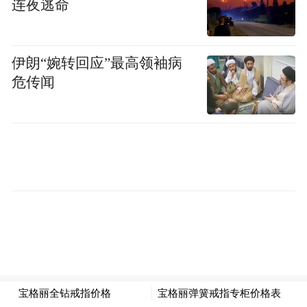
连夜逃命
2026年4月，任重庆市巫溪县政府副县长、代
理县长。
伊朗“婉转回应”最高领袖病
危传闻
2026年5月，任重庆市巫溪县委副书记、县政
府党组书记、县长。
“特别声明：以上作品内容(包括在内的视频、图片或音
频)为凤凰网旗下自媒体平台“大风号”用户上传并发
布，本平台仅提供信息存储空间服务。
Notice: The content above (including the videos,
pictures and audios if any) is uploaded and posted
by the user of Dafeng Hao, which is a social media
platform and merely provides information storage
space services.”