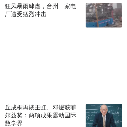
狂风暴雨肆虐，台州一家电
厂遭受猛烈冲击
丘成桐再谈王虹、邓煜获菲
尔兹奖：两项成果震动国际
数学界