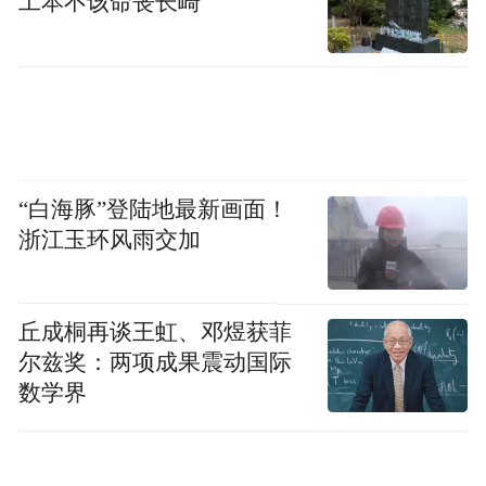
工本不该命丧长崎
“白海豚”登陆地最新画面！
浙江玉环风雨交加
丘成桐再谈王虹、邓煜获菲
尔兹奖：两项成果震动国际
数学界