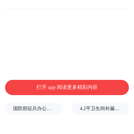
打开 app 阅读更多精彩内容
国防部征兵办公室印发职业准则，明确25条道德规范
4.2平卫生间补漏注胶花1.55万，消费者称陷“天价注胶补漏”套路