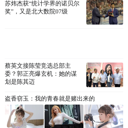
苏炜杰获“统计学界的诺贝尔
奖”，又是北大数院07级
蔡英文接陈莹竞选总部主
委？郭正亮爆玄机：她的谋
划是陈其迈
盗香窃玉：我的青春就是赌出来的