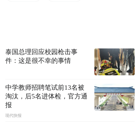
2026年5月任四川美术学院党委书记。
“特别声明：以上作品内容(包括在内的视频、图片或音
频)为凤凰网旗下自媒体平台“大风号”用户上传并发
布，本平台仅提供信息存储空间服务。
Notice: The content above (including the videos,
pictures and audios if any) is uploaded and posted
泰国总理回应校园枪击事
by the user of Dafeng Hao, which is a social media
件：这是很不幸的事情
platform and merely provides information storage
space services.”
中学教师招聘笔试前13名被
淘汰，后5名进体检，官方通
报
现代快报