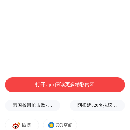
2009年5月任重庆青年职业技术学院党委书记
（其间：2010年8月当选为全国青联委员，
2010年9月起在职攻读西南大学思想政治教育
专业博士，2010年11月当选为重庆市青年研
究学会副会长、重庆市高校思想政治教育研
究会常务理事）；
2014年8月任四川外国语大学党委副书记；
打开 app 阅读更多精彩内容
2019年9月任重庆第二师范学院党委书记；
泰国校园枪击致7死15伤，暴露枪支管理巨大漏洞
阿根廷820名抗议者爆冲国会大厦
2023年9月任重庆师范大学党委书记；