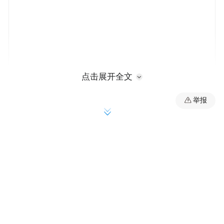
点击展开全文
举报
1995年7月在重庆石油高等专科学校（现重庆
科技大学)任教；
2003年7月起历任共青团重庆市委学校部副部
长，少年部部长，共青团重庆市委常委、宣
传部部长、办公室主任（其间：于2005年3月
起在职攻读重庆大学公共管理硕士）；