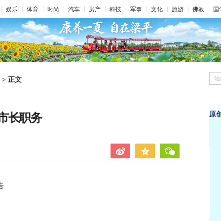
娱乐
体育
时尚
汽车
房产
科技
军事
文化
旅游
佛教
国
站
>
正文
原
市长职务
告