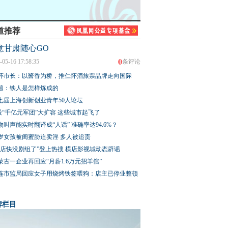
道推荐
意甘肃随心GO
0
-05-16 17:58:35
条评论
怀市长：以酱香为桥，推仁怀酒旅票品牌走向国际
题：铁人是怎样炼成的
七届上海创新创业青年50人论坛
股“千亿元军团”大扩容 这些城市起飞了
物叫声能实时翻译成“人话” 准确率达94.6%？
3岁女孩被闺蜜胁迫卖淫 多人被追责
横店快没剧组了”登上热搜 横店影视城动态辟谣
蒙古一企业再回应“月薪1.6万元招羊倌”
连市监局回应女子用烧烤铁签喂狗：店主已停业整顿
牌栏目