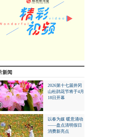
片新闻
2026第十七届井冈
山杜鹃花节将于4月
18日开幕
以春为媒 暖意涌动
——盘点清明假日
消费新亮点