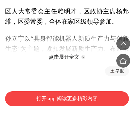
区人大常委会主任赖明才，区政协主席杨邦
维，区委常委，全体在家区级领导参加。
孙立宁以“具身智能机器人新质生产力与创新
生态”为主题，紧扣发展新质生产力、布局未
点击展开全文
来产业的战略导向，立足当前我国经济发展
历史方位和国际环境，宏观分析了我国制造
举报
业面临的机遇与挑战，介绍了当前国内外机
器人产业概况、市场需求与发展前景，深度
打开 app 阅读更多精彩内容
剖析了机器人前沿技术、应用热点产品、主
要应用场景及我国机器人产业布局现状，讲
解了智能时代机器人技术的主要进展以及与
其他领域的交叉融合、未来的需求和趋势，