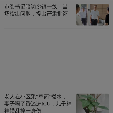
市委书记暗访乡镇一线，当
场指出问题，提出严肃批评
老人在小区采“草药”煮水，
妻子喝了昏迷进ICU，儿子精
神错乱摔一身伤