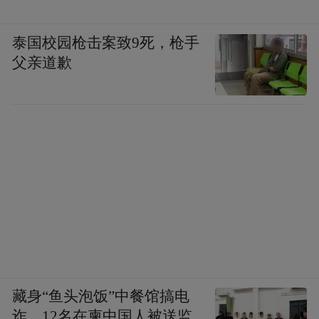
泰国校园枪击案致9死，枪手
父亲道歉
藏身“鱼头泡饭”中餐馆搞电
诈，12名在柬中国人被送监