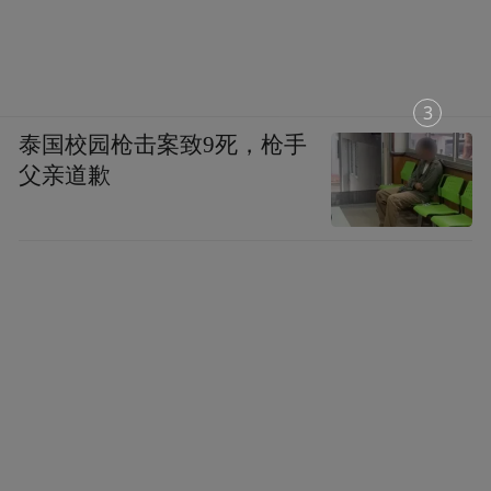
2
泰国校园枪击案致9死，枪手
父亲道歉