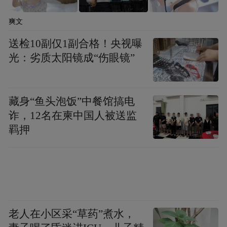
爽文
送检10副仅1副合格！央视曝
光：劣质太阳镜成“伤眼镜”
藏身“鱼头泡饭”中餐馆搞电
诈，12名在柬中国人被送监
羁押
老人在小区采“草药”煮水，