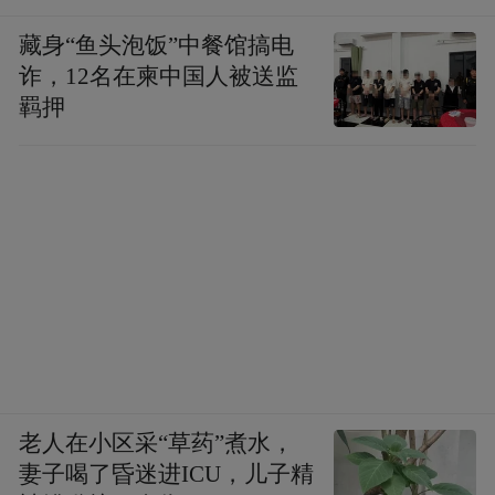
藏身“鱼头泡饭”中餐馆搞电
诈，12名在柬中国人被送监
羁押
老人在小区采“草药”煮水，
妻子喝了昏迷进ICU，儿子精