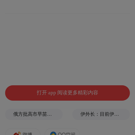
打开 app 阅读更多精彩内容
俄方批高市早苗不敢点名美国：当年的原子弹是UFO扔的吗？
伊外长：目前伊朗与美国之间没有进行任何谈判