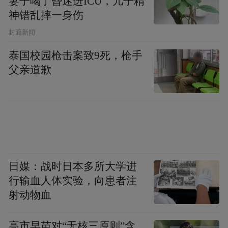
妻子喝了昏迷进ICU，儿子精
神错乱摔一身伤
封面新闻
泰国校园枪击案致9死，枪手
父亲道歉
日媒：战时日本多所大学进
行输血人体实验，向患者注
射动物血
高市早苗对“无核三原则”含