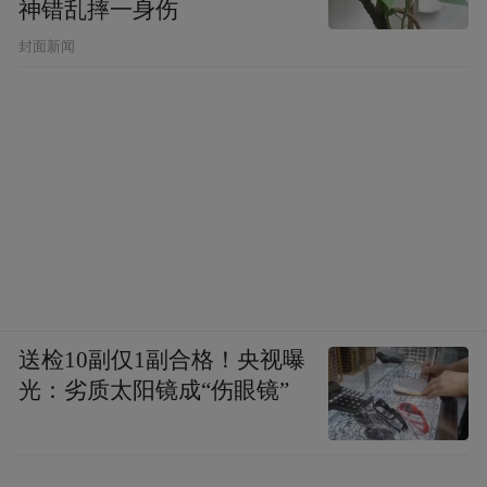
神错乱摔一身伤
封面新闻
送检10副仅1副合格！央视曝
光：劣质太阳镜成“伤眼镜”