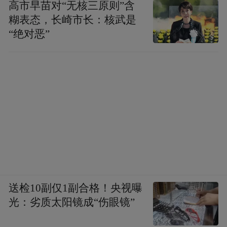
高市早苗对“无核三原则”含
糊表态，长崎市长：核武是
“绝对恶”
送检10副仅1副合格！央视曝
光：劣质太阳镜成“伤眼镜”