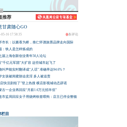
道推荐
意甘肃随心GO
0
-05-16 17:58:35
条评论
怀市长：以酱香为桥，推仁怀酒旅票品牌走向国际
题：铁人是怎样炼成的
七届上海创新创业青年50人论坛
股“千亿元军团”大扩容 这些城市起飞了
物叫声能实时翻译成“人话” 准确率达94.6%？
3岁女孩被闺蜜胁迫卖淫 多人被追责
横店快没剧组了”登上热搜 横店影视城动态辟谣
蒙古一企业再回应“月薪1.6万元招羊倌”
连市监局回应女子用烧烤铁签喂狗：店主已停业整顿
牌栏目