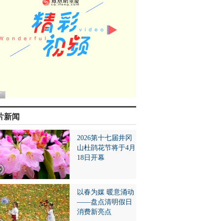
片新闻
2026第十七届井冈
山杜鹃花节将于4月
18日开幕
以春为媒 暖意涌动
——盘点清明假日
消费新亮点