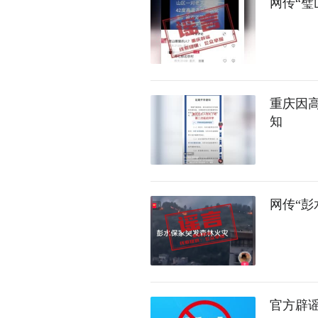
网传“
重庆因
知
网传“彭
官方辟谣