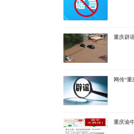
重庆辟谣
网传“重
重庆渝