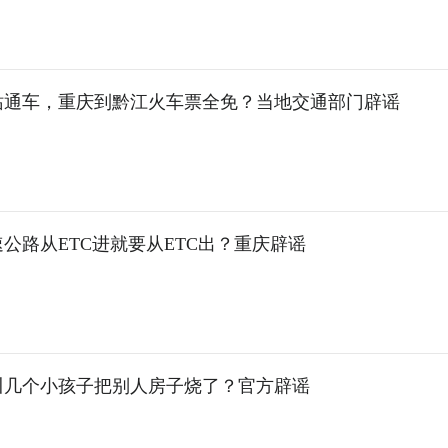
站通车，重庆到黔江火车票全免？当地交通部门辟谣
公路从ETC进就要从ETC出？重庆辟谣
川几个小孩子把别人房子烧了？官方辟谣