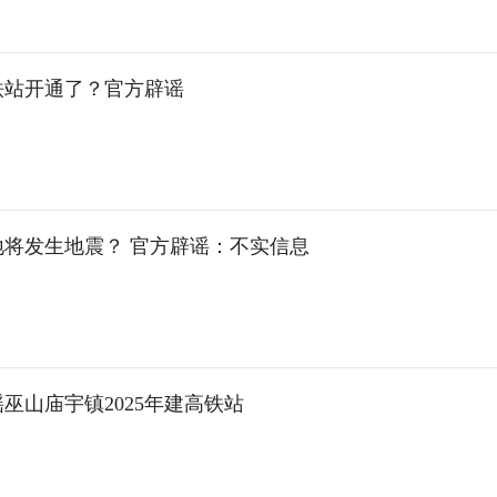
铁站开通了？官方辟谣
地将发生地震？ 官方辟谣：不实信息
巫山庙宇镇2025年建高铁站