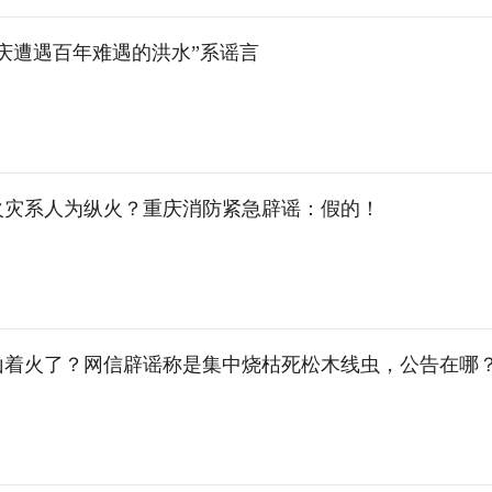
庆遭遇百年难遇的洪水”系谣言
火灾系人为纵火？重庆消防紧急辟谣：假的！
山着火了？网信辟谣称是集中烧枯死松木线虫，公告在哪